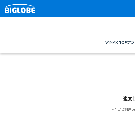
WiMAX TOP
プラ
速度
1 L13利