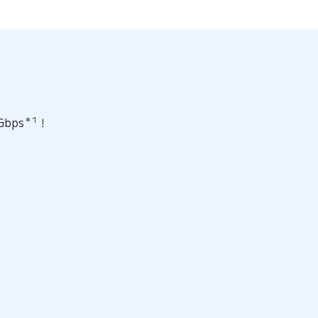
bps
＊1
！