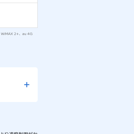
MAX 2+、au 4G
により速度制限がか