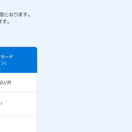
信となります。
ます。
アモード
ン)
込)/月
2