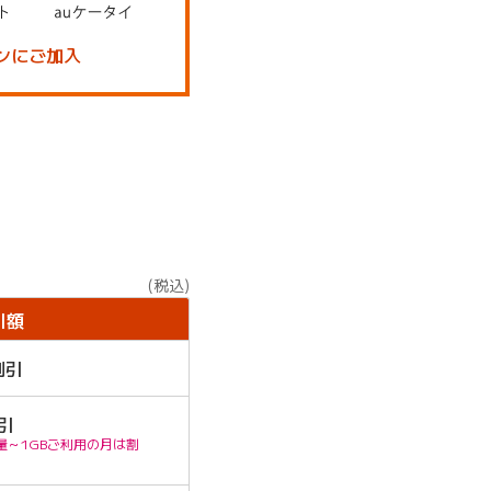
ンにご加入
(税込)
引額
割引
引
量～1GBご利用の月は割