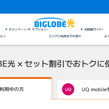
キャンペーン
オプション
光回線ガイド
ョン
エリア
ご利用までの流れ
よ
OBE光 × セット割引で
おトクに
利用中の方
UQ mobile