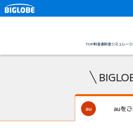
TOP
料金表
料金シミュレーシ
BIGL
auを
ご
auスマートバリュー