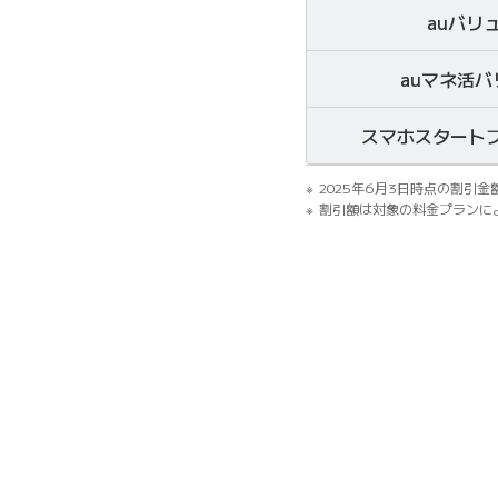
auバリ
auマネ活
スマホスタートプ
2025年6月3日時点の割引金
割引額は対象の料金プランに