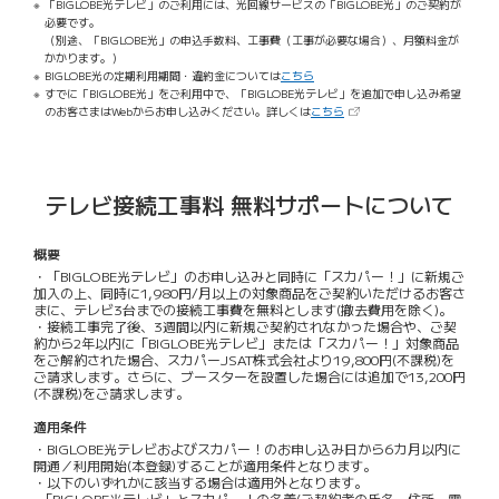
「BIGLOBE光テレビ」のご利用には、光回線サービスの「BIGLOBE光」のご契約が
必要です。
（別途、「BIGLOBE光」の申込手数料、工事費（工事が必要な場合）、月額料金が
かかります。）
BIGLOBE光の定期利用期間・違約金については
こちら
すでに「BIGLOBE光」をご利用中で、「BIGLOBE光テレビ」を追加で申し込み希望
（新しいタブで開きます）
のお客さまはWebからお申し込みください。詳しくは
こちら
テレビ接続工事料 無料サポートについて
概要
・「BIGLOBE光テレビ」のお申し込みと同時に「スカパー！」に新規ご
加入の上、同時に1,980円/月以上の対象商品をご契約いただけるお客さ
まに、テレビ3台までの接続工事費を無料とします(撤去費用を除く)。
・接続工事完了後、3週間以内に新規ご契約されなかった場合や、ご契
約から2年以内に「BIGLOBE光テレビ」または「スカパー！」対象商品
をご解約された場合、スカパーJSAT株式会社より19,800円(不課税)を
ご請求します。さらに、ブースターを設置した場合には追加で13,200円
(不課税)をご請求します。
適用条件
・BIGLOBE光テレビおよびスカパー！のお申し込み日から6カ月以内に
開通／利用開始(本登録)することが適用条件となります。
・以下のいずれかに該当する場合は適用外となります。
-「BIGLOBE光テレビ」とスカパー！の名義(ご契約者の氏名・住所・電