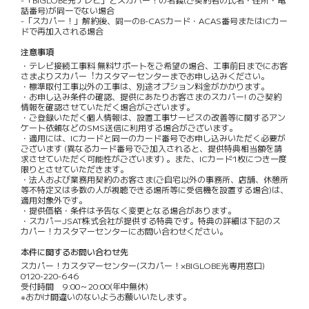
話番号)が同一でない場合
-「スカパー！」解約後、同一のB-CASカード・ACAS番号またはICカー
ドで再加入される場合
注意事項
・テレビ接続⼯事料 無料サポートをご希望の場合、⼯事前⽇までにお客
さまよりスカパー︕カスタマーセンターまでお申し込みください。
・標準取付工事以外の工事は、別途オプション料金がかかります。
・お申し込み条件の確認、提供にあたりお客さまのスカパー! のご契約
情報を確認させていただく場合がございます。
・ご登録いただく個人情報は、設置工事サービスの改善等に関するアン
ケート依頼などのSMS送信に利用する場合がございます。
・適用には、ICカードと同一のカード番号でお申し込みいただく必要が
ございます (異なるカード番号でご加入されると、提供特典相当額を請
求させていただく可能性がございます) 。また、ICカード1枚につき一度
限りとさせていただきます。
・法人および業務用契約のお客さま(ご自宅以外の事務所、店舗、休憩所
等不特定又は多数の人が視聴できる場所等に受信機を設置する場合)は、
適用対象外です。
・提供価格・条件は予告なく変更となる場合があります。
・スカパーJSAT株式会社が提供する特典です。特典の詳細は下記のス
カパー！カスタマーセンターにお問い合わせください。
本件に関するお問い合わせ先
スカパー！カスタマーセンター(スカパー！×BIGLOBE光専用窓口)
0120-220-646
受付時間 9:00～20:00(年中無休)
※おかけ間違いのないようお願いいたします。