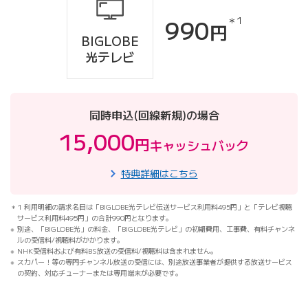
990
＊1
円
BIGLOBE
光テレビ
同時申込(回線新規)の場合
15,000
円
キャッシュバック
特典詳細はこちら
1 利用明細の請求名目は「BIGLOBE光テレビ伝送サービス利用料495円」と「テレビ視聴
サービス利用料495円」の合計990円となります。
別途、「BIGLOBE光」の料金、「BIGLOBE光テレビ」の初期費用、工事費、有料チャンネ
ルの受信料/視聴料がかかります。
NHK受信料および有料BS放送の受信料/視聴料は含まれません。
スカパー！等の専門チャンネル放送の受信には、別途放送事業者が提供する放送サービス
の契約、対応チューナーまたは専用端末が必要です。