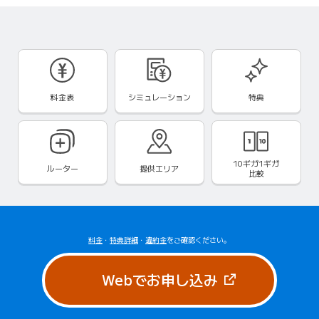
料金表
シミュレーション
特典
10ギガ1ギガ
ルーター
提供エリア
比較
料金
・
特典詳細
・
違約金
をご確認ください。
（新しいタブで
Webでお申し込み