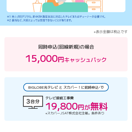
※表示金額は税込です
同時申込(回線新規)の場合
15,000
円
キャッシュバック
BIGLOBE光テレビ と スカパー！に同時申込
で
※
テレビ接続工事費
19,800
無料
円
が
※スカパーJSAT株式会社主催。条件あり