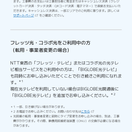
ます。工事費のお支払いは工事担当者に現金またはキャッシュレス決済（クレジ
ットカード決済・タッチ決済・QRコード決済・電子マネー）で直接お支払いいた
だきます。キャッシュレス決済は、一部エリアでのご利用に限ります。詳しくは
（新しいタブで開きます）
サポートページ
をご確認ください。
フレッツ光・コラボ光をご利用中の方
（転用・事業者変更の場合）
NTT東西の「フレッツ・テレビ」またはコラボ光の光テレ
ビ相当サービスをご利用中の方は、「BIGLOBE光テレビ」
も同時にお申し込みいただくことで引き続きご利用になれま
＊1
す。
現在光テレビを利用していない場合はBIGLOBE光開通後に
＊2
「BIGLOBE光テレビ」を追加でお申し込みください。
1 一部、引き継げない場合があります。
（新しいタブで開きます）
2 お電話でお申し込みください。お問い合わせ先は
こちら
光回線の転用・事業者変更と同時にタイプ変更をお申し込みの場合、別途、工事
費がかかります。その際、映像用回線終端装置（ONU）の交換が必要になる場合
があります。