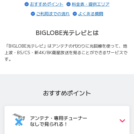
（ページ内リンク）
（ページ内
おすすめポイント
料金表・提供エリア
（ページ内リンク）
（ページ内リン
ご利用までの流れ
よくある質問
BIGLOBE光テレビとは
「BIGLOBE光テレビ」はアンテナの代わりに光回線を使って、地
上波・BS/CS・新4K/8K衛星放送を見ることができるサービスで
す。
おすすめポイント
アンテナ・専用チュー
ナー
なしで見られる！