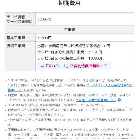
初期費用
テレビ視聴
3,080円
サービス登録料
工事費
基本工事費
3,300円
接続工事費
お客さま自身でテレビ接続をする場合：0円
テレビ1台までの接続工事費：7,150円
テレビ3台までの接続工事費：19,800円
→「スカパー！」ご契約特典で無料！
＊1
1 BIGLOBE光テレビお申し込みと同時に、「スカパー！」を新規にお申し込みのうえ、
1,980円/月以上の対象商品をお申し込みの場合。条件など
「スカパー！」ご契約特典の詳
細はこちら
を確認ください。
料金は一例です。お客さまの設備状況により、端末接続工事やブースター設置工事などオ
プション工事（有料）が必要な場合があります。
その他工事費の詳細はこちら
BIGLOBE光テレビご利用開始後の追加工事は受け付けておりません。
複数のテレビの接続等工事をご希望のお客さまは、BIGLOBE光テレビお申し込み時に「テ
レビ2台以上」の工事をご選択ください。
3台を超えてのテレビ接続工事については1台ごとに追加テレビ工事費5,500円がかかりま
す。
工事費のお支払いは工事担当者に現金またはキャッシュレス決済（クレジットカード決
済・タッチ決済・QRコード決済・電子マネー）で直接お支払いいただきます。キャッシュ