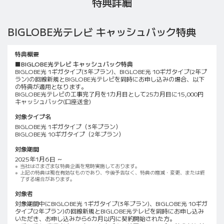
特典詳細
BIGLOBE光テレビ キャッシュバック特典
特典概要
■BIGLOBE光テレビ キャッシュバック特典
BIGLOBE光 1ギガタイプ(3年プラン)、BIGLOBE光 10ギガタイプ(2年プ
ラン)の回線新規とBIGLOBE光テレビを同時にお申し込みの場合、以下
の特典が適用となります。
BIGLOBE光テレビの工事完了月を1カ月目として25カ月目に15,000円
キャッシュバック(口座送金)
対象タイプ名
BIGLOBE光 1ギガタイプ（3年プラン）
BIGLOBE光 10ギガタイプ（2年プラン）
対象期間
2025年1月6日 ～
当社はさまざまな特典企画を常時実施しております。
上記の特典は現在有効なものであり、今後予告なく、特典の増減・変更、または終
了する場合があります。
対象者
対象期間中にBIGLOBE光 1ギガタイプ(3年プラン)、BIGLOBE光 10ギガ
タイプ(2年プラン)の回線新規とBIGLOBE光テレビを同時にお申し込み
いただき、お申し込みから6カ月以内に契約開始された方。