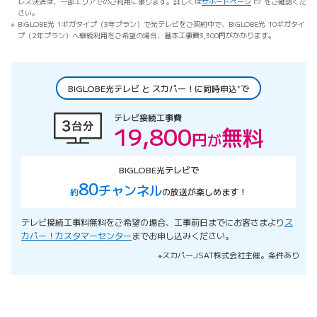
（新しいタブで開き
レス決済は、一部エリアでのご利用に限ります。詳しくは
サポートページ
をご確認くだ
さい。
BIGLOBE光 1ギガタイプ（3年プラン）で光テレビをご契約中で、BIGLOBE光 10ギガタイ
プ（2年プラン）へ継続利用をご希望の場合、基本工事費3,300円がかかります。
※
BIGLOBE光テレビ と スカパー！に同時申込
で
テレビ接続工事費
19,800
無料
円
が
BIGLOBE光テレビで
80
チャンネル
約
の放送が楽しめます！
テレビ接続工事料無料をご希望の場合、工事前日までにお客さまより
ス
カパー！カスタマーセンター
までお申し込みください。
※スカパーJSAT株式会社主催。条件あり