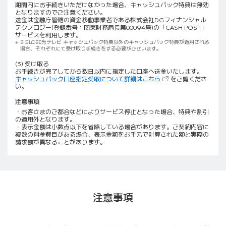
期間内にお手続きいただけなかった場合、キャッシュバック特典は無効
となりますのでご注意ください。
送金は金融庁管轄の資金移動事業者である株式会社DGフィナンシャル
テクノロジー(登録番号：関東財務局長第00094号)の「CASH POST」
サービスを利用します。
BIGLOBE光テレビ キャッシュバック特典以外のキャッシュバック特典が適用される
場合、それぞれにて受け取り手続きをする必要がございます。
(3) 受け取る
お手続きが完了してから数日以内に指定した口座へ送金いたします。
（新しいタブで開きま
キャッシュバック口座指定受取について詳細はこちら
をご覧くださ
い。
注意事項
・お客さまのご都合などによりサービス停止となった場合、特典や割引
の適用外となります。
・表示金額は小数点以下を省略している場合があります。ご契約内容に
複数の料金費目がある場合、表示金額をお手元で計算された額と実際の
請求額が異なることがあります。
注意事項