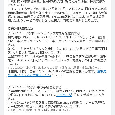
・乗り換え(事業者変更、転用)および光回線再利用の場合、特典対象外
となります。
・BIGLOBE光テレビの工事完了月を1カ月目として25カ月目までの継続
利用が特典適用条件となります。その間にコース変更、BIGLOBE光を解
約、BIGLOBE光テレビを解約、BIGLOBEを退会、またはお客さまのご
都合によりサービス停止となった場合、特典の対象外となります。
特典詳細(適用方法)
(1) マイページでキャッシュバック対象月を確認する
契約開始されたら、BIGLOBEのマイページにログインし、特典一覧(値
引き・キャッシュバック)にて「キャッシュバック対象月」をご確認くだ
さい。
なお、「キャッシュバック対象月」は、BIGLOBE光テレビの工事完了月
を1カ月目として25カ月目となります。
上記にあわせて、受取手続きの案内メールはお客さまが登録した「連絡
先メールアドレス」宛に、キャッシュバック「対象月」の初日にお送り
します。
BIGLOBEメールアドレスにもあわせて送付するため、2通届く場合があります。
【重要】日常、お使いのメールアドレスの登録をお願いします。
連絡先
（新しいタブで開きます）
メールアドレスの登録はこちら
から
(2) マイページで受け取り手続きをする
特典適用月(BIGLOBE光テレビの工事完了月を1カ月目として25カ月目)
（新しいタブで開きます）
の月初2日目午後から、BIGLOBEの
マイページ
にて手続きしてくだ
さい。
キャッシュバック特典を受け取る前にBIGLOBEを退会、サービス解約、
サービス停止をされますと特典の適用外となります。
手続きは、対象月の2日から【45日間】となります。