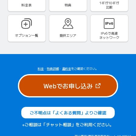
1ギガ10ギガ
料金表
特典
比較
IPv6で
高速
オプション一覧
提供エリア
ネットワーク
料金
・
特典詳細
・
違約金
をご確認ください。
（新しいタブで
Webでお申し込み
ご不明点は「よくある質問」よりご確認
※ご相談は「チャット相談」をご利用ください。