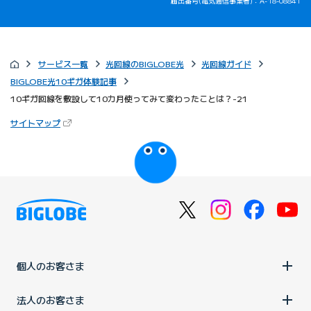
届出番号(電気通信事業者)：A-18-08841
サービス一覧
光回線のBIGLOBE光
光回線ガイド
BIGLOBE光10ギガ体験記事
10ギガ回線を敷設して10カ月使ってみて変わったことは？-21
（新しいタブで開きます）
サイトマップ
びっぷるのページ
個人のお客さま
法人のお客さま