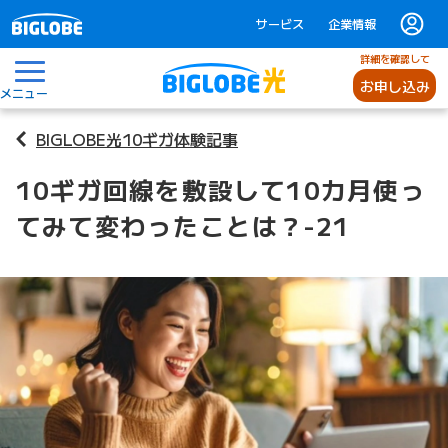
サービス
企業情報
詳細を確認して
お申し込み
メニュー
BIGLOBE光10ギガ体験記事
10ギガ回線を敷設して10カ月使っ
てみて変わったことは？-21