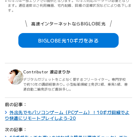
10ギガは一部エリアでの提供となります。10ギガ対応ルーターが必要となり
ます。通信速度はご利用機器、宅内配線、回線の混雑状況などにより低下しま
す。
高速インターネットならBIGLOBE光
BIGLOBE光10ギガをみる
Contributor
渡辺まりか
デジタルガジェットをこよなく愛するフリーライター。専門学校
で約10年の講師経験あり。小型船舶操縦士免許2級、乗馬5級、普
通自動二輪免許など趣味多し。
前の記事：
外出先でもパソコンゲーム（PCゲーム）！10ギガ回線でよ
り快適にリモートプレイしよう-20
次の記事：