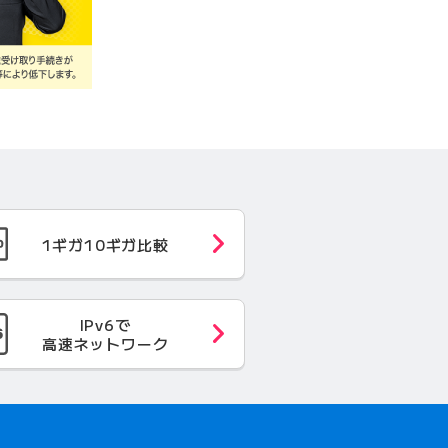
1ギガ10ギガ
比較
IPv6で
高速
ネットワーク