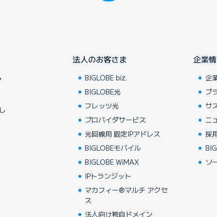
法人のお客さま
企業情
BIGLOBE biz.
企
ア
BIGLOBE光
ブ
フレッツ光
サ
し
プロバイダサービス
ニ
光回線用 固定IPアドレス
採
BIGLOBEモバイル
BIG
BIGLOBE WiMAX
ソ
IPトランジット
マカフィー®マルチ アクセ
ス
法人向け独自ドメイン