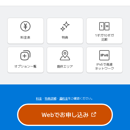
1ギガ10ギガ
料金表
特典
比較
IPv6で
高速
オプション一覧
提供エリア
ネットワーク
料金
・
特典詳細
・
違約金
をご確認ください。
（新しいタブで
Webでお申し込み