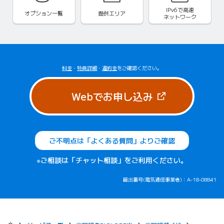
IPv6で
高速
オプション一覧
提供エリア
ネットワーク
料金
・
特典詳細
・
違約金
をご確認ください。
（新しいタブで
Webでお申し込み
ご不明点は「よくある質問」よりご確認
※ご相談は「チャット相談」をご利用ください。
届出番号(電気通信事業者)：A-18-08841