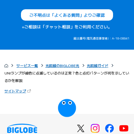
ご不明点は「よくある質問」よりご確認
※ご相談は「チャット相談」をご利用ください。
届出番号(電気通信事業者)：A-18-08841
サービス一覧
光回線のBIGLOBE光
光回線ガイド
UNIランプが緑色に点滅しているのは正常？色と点灯パターンが何を示してい
るかを解説
（新しいタブで開きます）
サイトマップ
びっぷるのページ