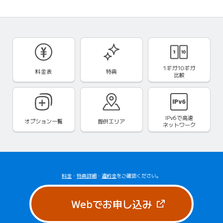
1ギガ10ギガ
料金表
特典
比較
IPv6で
高速
オプション一覧
提供エリア
ネットワーク
料金
・
特典詳細
・
違約金
をご確認ください。
（新しいタブで
Webでお申し込み