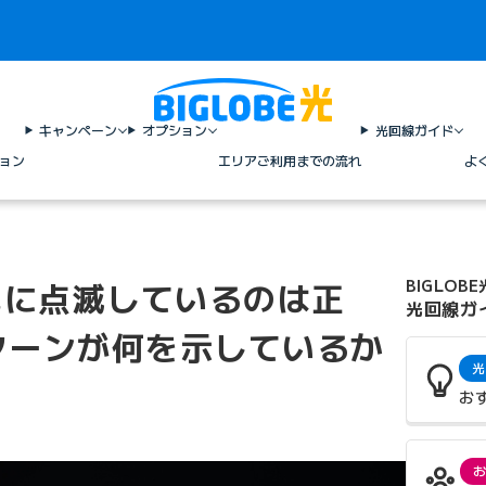
キャンペーン
オプション
光回線ガイド
ョン
エリア
ご利用までの流れ
よ
色に点滅しているのは正
BIGLOBE
光回線ガ
ターンが何を示しているか
光
お