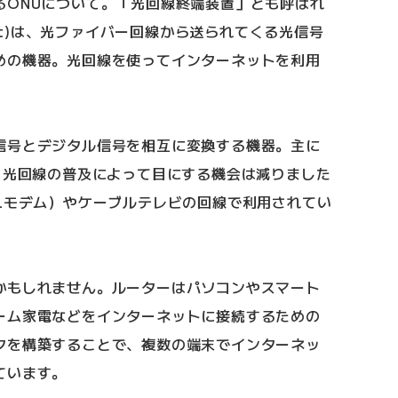
るONUについて。「光回線終端装置」とも呼ばれ
rk Unit)は、光ファイバー回線から送られてくる光信号
めの機器。光回線を使ってインターネットを利用
信号とデジタル信号を相互に変換する機器。主に
。光回線の普及によって目にする機会は減りました
Lモデム）やケーブルテレビの回線で利用されてい
かもしれません。ルーターはパソコンやスマート
ーム家電などをインターネットに接続するための
クを構築することで、複数の端末でインターネッ
ています。