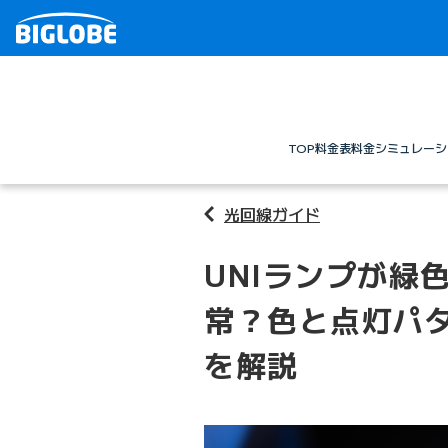
TOP
料金表
料金シミュレーシ
光回線ガイド
UNIランプが緑
常？色と点灯パ
を解説