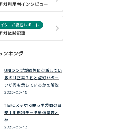
0ギガ利用者インタビュー
ライターが徹底レポート
0ギガ体験記事
ランキング
UNIランプが緑色に点滅してい
るのは正常？色と点灯パター
ンが何を示しているかを解説
2025-05-15
1日にスマホで使うギガ数の目
安｜用途別データ通信量まと
め
2025-03-13