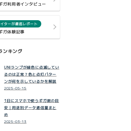
0ギガ利用者インタビュー
ライターが徹底レポート
0ギガ体験記事
ランキング
UNIランプが緑色に点滅してい
るのは正常？色と点灯パター
ンが何を示しているかを解説
2025-05-15
1日にスマホで使うギガ数の目
安｜用途別データ通信量まと
め
2025-03-13