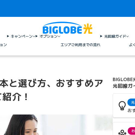
キャンペーン
オプション
光回線ガイド
ョン
エリア
ご利用までの流れ
よ
の基本と選び方、おすすめア
BIGLOBE
光回線ガ
て紹介！
光
お