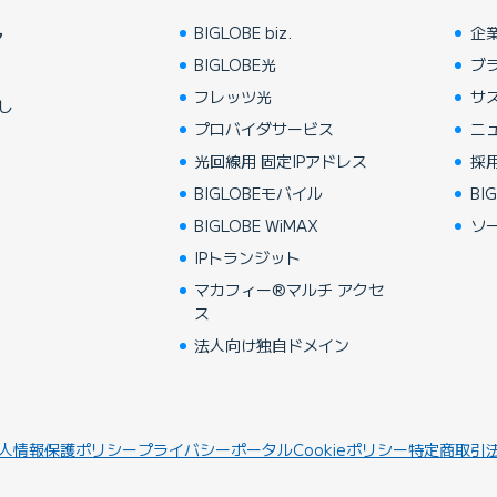
BIGLOBE biz.
企
ア
BIGLOBE光
ブ
フレッツ光
サ
し
プロバイダサービス
ニ
光回線用 固定IPアドレス
採
BIGLOBEモバイル
BIG
BIGLOBE WiMAX
ソ
IPトランジット
マカフィー®マルチ アクセ
ス
法人向け独自ドメイン
人情報保護ポリシー
プライバシーポータル
Cookieポリシー
特定商取引