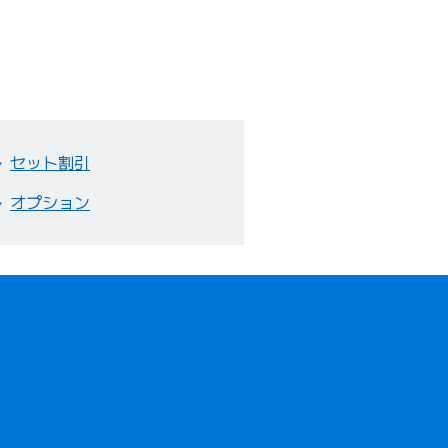
セット割引
オプション
開きます）