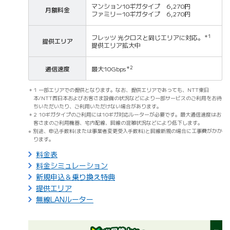
マンション10ギガタイプ 6,270円
月額料金
ファミリー10ギガタイプ 6,270円
フレッツ 光クロスと同じエリアに対応。
＊1
提供エリア
提供エリア拡大中
通信速度
最大10Gbps
＊2
1 一部エリアでの提供となります。なお、提供エリアであっても、NTT東日
本/NTT西日本およびお客さま設備の状況などにより一部サービスのご利用をお待
ちいただいたり、ご利用いただけない場合があります。
2 10ギガタイプのご利用には10ギガ対応ルーターが必要です。最大通信速度はお
客さまのご利用機器、宅内配線、回線の混雑状況などにより低下します。
別途、申込手数料(または事業者変更受入手数料)と回線新規の場合に工事費がかか
ります。
料金表
料金シミュレーション
新規申込＆乗り換え特典
提供エリア
無線LANルーター