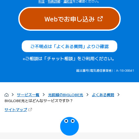
料金
・
特典詳細
・
違約金
をご確認ください。
（新しいタブで
Webでお申し込み
ご不明点は「よくある質問」よりご確認
※ご相談は「チャット相談」をご利用ください。
届出番号(電気通信事業者)：A-18-08841
サービス一覧
光回線のBIGLOBE光
よくある質問
BIGLOBE光とはどんなサービスですか？
（新しいタブで開きます）
サイトマップ
びっぷるのページ