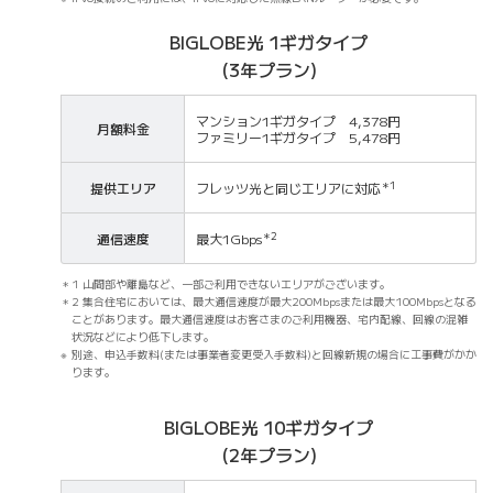
BIGLOBE光 1ギガタイプ
(3年プラン)
マンション1ギガタイプ 4,378円
月額料金
ファミリー1ギガタイプ 5,478円
提供エリア
フレッツ光と同じエリアに対応
＊1
通信速度
最大1Gbps
＊2
1 山間部や離島など、一部ご利用できないエリアがございます。
2 集合住宅においては、最大通信速度が最大200Mbpsまたは最大100Mbpsとなる
ことがあります。最大通信速度はお客さまのご利用機器、宅内配線、回線の混雑
状況などにより低下します。
別途、申込手数料(または事業者変更受入手数料)と回線新規の場合に工事費がかか
ります。
BIGLOBE光 10ギガタイプ
(2年プラン)