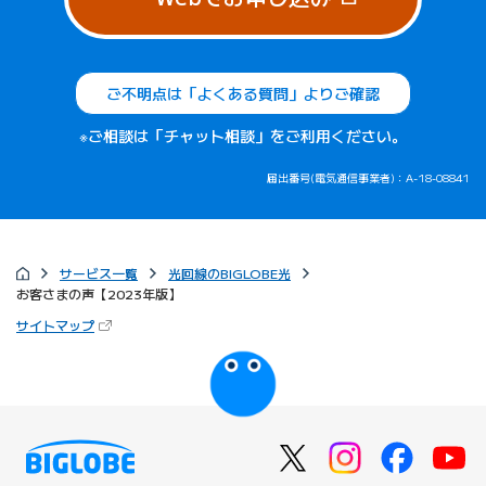
IPv6が使用できるのが嬉しい。
岐阜県/30代
ご不明点は「よくある質問」よりご確認
通信速度も料金も普通だが、トラブルもないで
※ご相談は「チャット相談」をご利用ください。
すし、不満もない
です。
届出番号(電気通信事業者)：A-18-08841
東京都/30代
回線速度が速いのもいいのですが、安定してい
サービス一覧
光回線のBIGLOBE光
るのも
良い。
お客さまの声【2023年版】
宮城県/60代
（新しいタブで開きます）
サイトマップ
びっぷるのページ
他の声をみる