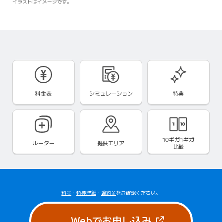
イラストはイメージです。
※「BIGLOBE光 10ギガ」を2023年12月から提
京都府/60代
供開始
私の用途（ライトユーザ）から見たら速度も料
金も
申し分ない。
広島県/50代
料金表
シミュレーション
特典
通信速度が安定している。
10ギガ1ギガ
徳島県/40代
ルーター
提供エリア
比較
速度が速いか遅いか比べられないのですが、安
定はしていると
思う。
料金
・
特典詳細
・
違約金
をご確認ください。
埼玉県/30代
（新しいタブで
Webでお申し込み