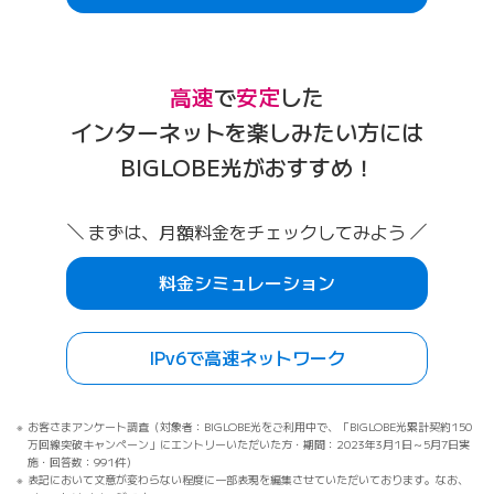
岩手県/30代
高速
で
安定
した
インターネットを利用していて、特にストレス
を感じないため。
インターネットを楽しみたい方には
福岡県/30代
BIGLOBE光がおすすめ！
回線速度が安定していて、ストレスフリーで利
まずは、月額料金をチェックしてみよう
用できております。
料金シミュレーション
千葉県/60代
IPv6で高速ネットワーク
回線状況（速度）が安定していて品質が
良い。
福岡県/40代
お客さまアンケート調査（対象者：BIGLOBE光をご利用中で、「BIGLOBE光累計契約150
万回線突破キャンペーン」にエントリーいただいた方・期間：2023年3月1日～5月7日実
施・回答数：991件）
回線速度は安定してます。いずれは10Gbpsの
表記において文意が変わらない程度に一部表現を編集させていただいております。なお、
回線や安定したPingの回線も期待して
ます。