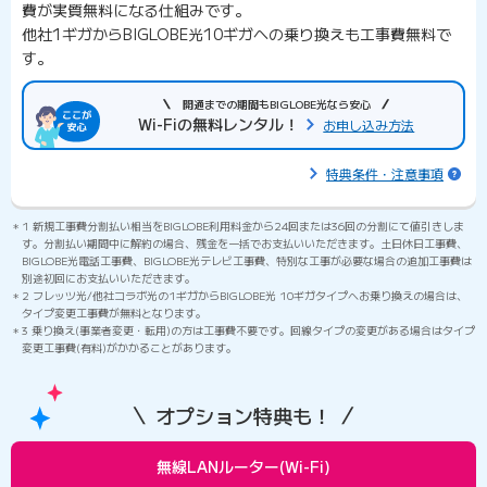
費が実質無料になる仕組みです。
他社1ギガからBIGLOBE光10ギガへの乗り換えも工事費無料で
す。
開通までの期間もBIGLOBE光なら安心
Wi-Fiの無料レンタル！
お申し込み方法
特典条件・注意事項
1 新規工事費分割払い相当をBIGLOBE利用料金から24回または36回の分割にて値引きしま
す。分割払い期間中に解約の場合、残金を⼀括でお支払いいただきます。土日休日工事費、
BIGLOBE光電話工事費、BIGLOBE光テレビ工事費、特別な工事が必要な場合の追加工事費は
別途初回にお支払いいただきます。
2 フレッツ光/他社コラボ光の1ギガからBIGLOBE光 10ギガタイプへお乗り換えの場合は、
タイプ変更工事費が無料となります。
3 乗り換え(事業者変更・転用)の方は工事費不要です。回線タイプの変更がある場合はタイプ
変更工事費(有料)がかかることがあります。
オプション特典も！
無線LANルーター(Wi-Fi)