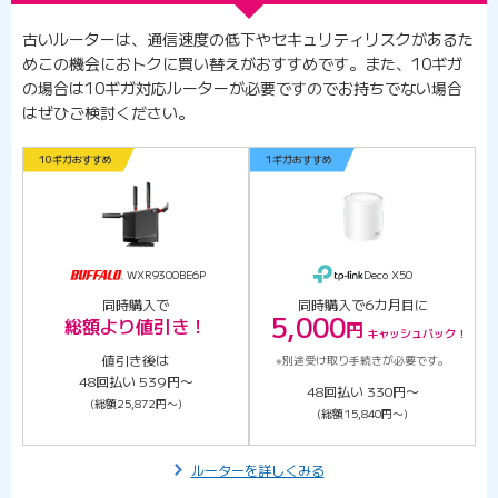
古いルーターは、通信速度の低下やセキュリティリスクがあるた
めこの機会におトクに買い替えがおすすめです。また、10ギガ
の場合は10ギガ対応ルーターが必要ですのでお持ちでない場合
はぜひご検討ください。
10ギガおすすめ
1ギガおすすめ
WXR9300BE6P
Deco X50
同時購入で
同時購入で6カ月目に
5,000
総額より値引き！
円
キャッシュ
バック！
値引き後は
※別途受け取り手続きが必要です。
48回払い 539円〜
48回払い 330円〜
(総額25,872円〜)
(総額15,840円〜)
ルーターを詳しくみる