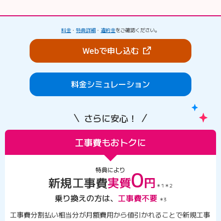
料金
・
特典詳細
・
違約金
をご確認ください。
（新しいタブで開きま
Webで申し込む
料金シミュレーション
さらに安心！
工事費もおトクに
0
特典により
新規工事費
実質
円
＊1＊2
乗り換えの方は、
工事費不要
＊3
工事費分割払い相当分が月額費用から値引かれることで新規工事