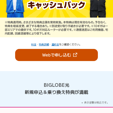
料金
・
特典詳細
・
違約金
をご確認ください。
（新しいタブで開きま
Webで申し込む
BIGLOBE光
新規申込＆乗り換え特典が満載
表示金額は税込です。