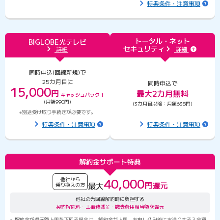
特典条件・注意事項
トータル・ネット
BIGLOBE光テレビ
セキュリティ
詳細
詳細
同時申込(回線新規)で
25カ月目に
同時申込で
15,000
円
最大2カ月無料
キャッシュ
バック！
(月額990円)
(3カ月目以降：月額638円)
※別途受け取り手続きが必要です。
特典条件・注意事項
特典条件・注意事項
解約金サポート特典
40,000
他社から
円還元
最大
乗り換えの方
他社の光回線解約時に負担する
契約解除料・工事費残金・撤去費用相当額を還元
解約金が還元額上限を下回る場合は、解約金が上限。お申し込み後にお送りする入会資