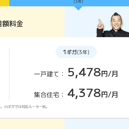
(3年)
月額料金
1
ギガ
(3年)
5,478
円/月
一戸建て：
4,378
円/月
集合住宅：
。10ギガでは対応ルーター別。