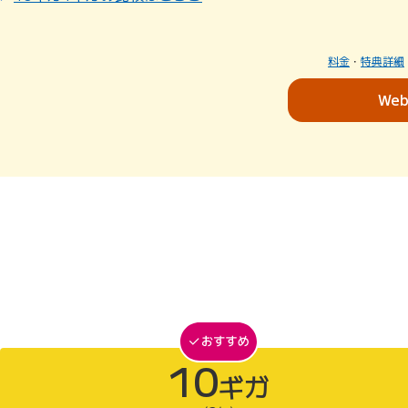
料金
・
特典詳細
We
10
ギガ
10ギガがおすすめ