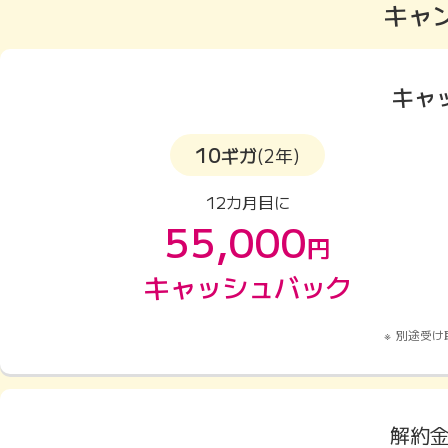
キャ
キャ
10
ギガ
(2年)
12カ月目に
55,000
円
キャッシュバック
別途受け
解約