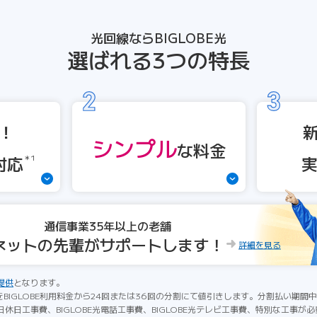
光回線ならBIGLOBE光
選ばれる3つの特長
！
シンプル
な
料金
対応
＊1
通信事業35年以上の老舗
ネットの先輩がサポートします！
詳細を見る
提供
となります。
をBIGLOBE利用料金から24回または36回の分割にて値引きします。分割払い期
休日工事費、BIGLOBE光電話工事費、BIGLOBE光テレビ工事費、特別な工事が