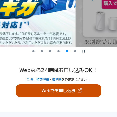
停止
Webなら24時間お申し込みOK！
料金
・
特典詳細
・
違約金
をご確認ください。
（新しいタブで開きま
Webでお申し込み