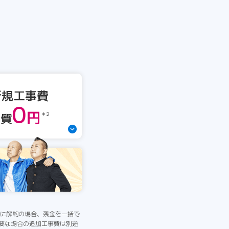
新規工事費
0
円
実質
＊2
間中に解約の場合、残金を一括で
必要な場合の追加工事費は別途