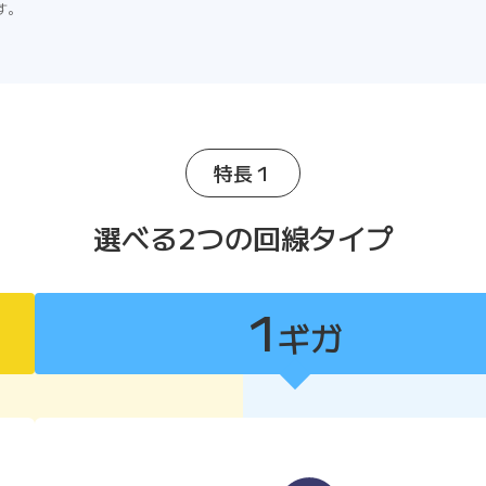
す。
特長１
選べる2つの回線タイプ
1
ギガ
1ギガ