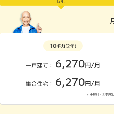
(2年)
10
ギガ
(2年)
6,270
円/月
一戸建て：
6,270
円/月
集合住宅：
手数料・工事費別