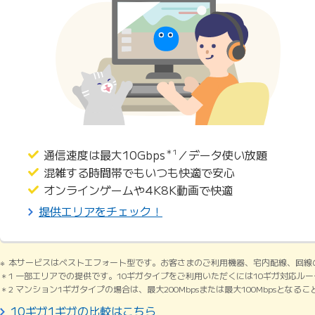
通信速度は最大10Gbps
＊1
／データ使い放題
混雑する時間帯でもいつも快適で安心
オンラインゲームや4K8K動画で快適
提供エリアをチェック！
本サービスはベストエフォート型です。お客さまのご利用機器、宅内配線、回線
1 一部エリアでの提供です。10ギガタイプをご利用いただくには10ギガ対応ル
2 マンション1ギガタイプの場合は、最大200Mbpsまたは最大100Mbpsとなる
10ギガ1ギガの比較はこちら