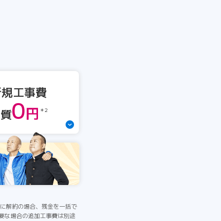
新規工事費
0
円
実質
＊2
間中に解約の場合、残金を一括で
必要な場合の追加工事費は別途