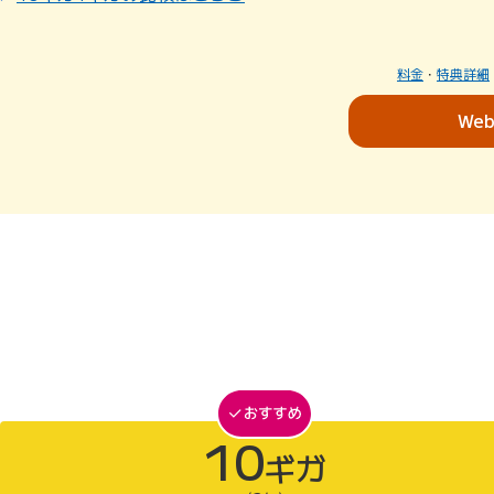
料金
・
特典詳細
We
10
ギガ
10ギガがおすすめ