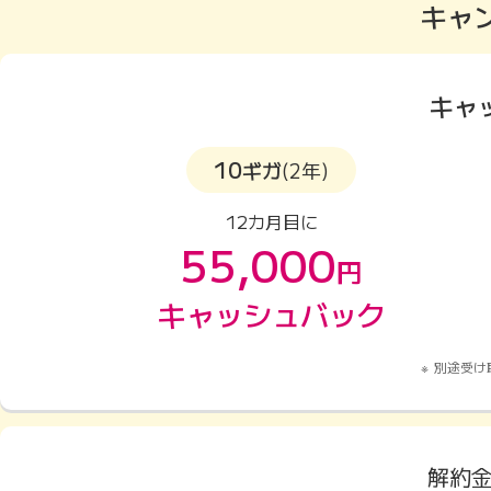
キャ
キャ
10
ギガ
(2年)
12カ月目に
55,000
円
キャッシュバック
別途受け
解約