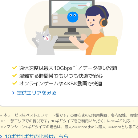
通信速度は最大10Gbps
＊1
／データ使い放題
混雑する時間帯でもいつも快適で安心
オンラインゲームや4K8K動画で快適
提供エリアをみる
本サービスはベストエフォート型です。お客さまのご利用機器、宅内配線、回線
1 一部エリアでの提供です。10ギガタイプをご利用いただくには10ギガ対応ル
2 マンション1ギガタイプの場合は、最大200Mbpsまたは最大100Mbpsとなる
10ギガ1ギガの比較はこちら