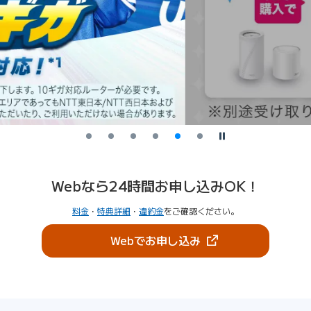
停止
Webなら24時間お申し込みOK！
料金
・
特典詳細
・
違約金
をご確認ください。
（新しいタブで開きま
Webでお申し込み