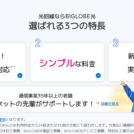
光回線ならBIGLOBE光
選ばれる3つの特長
！
シンプル
な
料金
対応
＊1
通信事業35年以上の老舗
ネットの先輩がサポートします！
詳細を見る
提供
となります。
をBIGLOBE利用料金から24回または36回の分割にて値引きします。分割払い期
休日工事費、BIGLOBE光電話工事費、BIGLOBE光テレビ工事費、特別な工事が