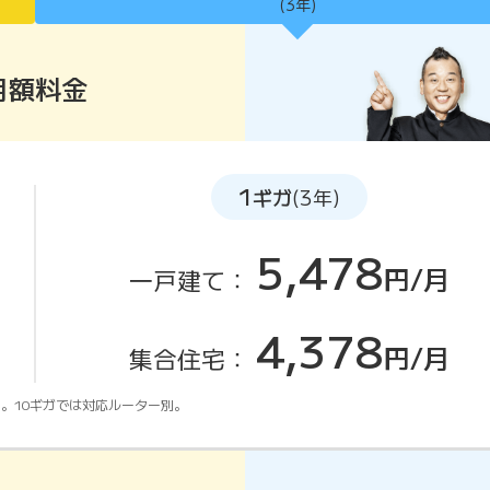
(3年)
月額料金
1
ギガ
(3年)
5,478
円/月
一戸建て：
4,378
円/月
集合住宅：
。10ギガでは対応ルーター別。