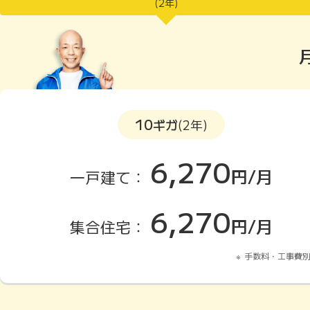
(2年)
10
ギガ
(2年)
6,270
円/月
一戸建て：
6,270
円/月
集合住宅：
手数料・工事費別