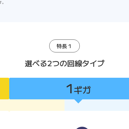
す。
特長１
選べる2つの回線タイプ
1
ギガ
1ギガ