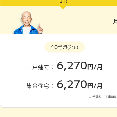
(2年)
10
ギガ
(2年)
6,270
円/月
一戸建て：
6,270
円/月
集合住宅：
手数料・工事費別