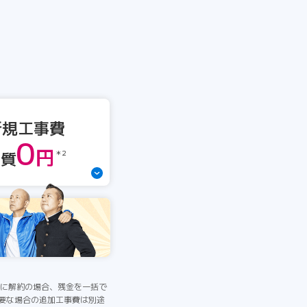
新規工事費
0
円
実質
＊2
間中に解約の場合、残金を一括で
必要な場合の追加工事費は別途