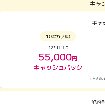
キャ
キャ
10
ギガ
(2年)
12カ月目に
55,000
円
キャッシュバック
別途受け
解約