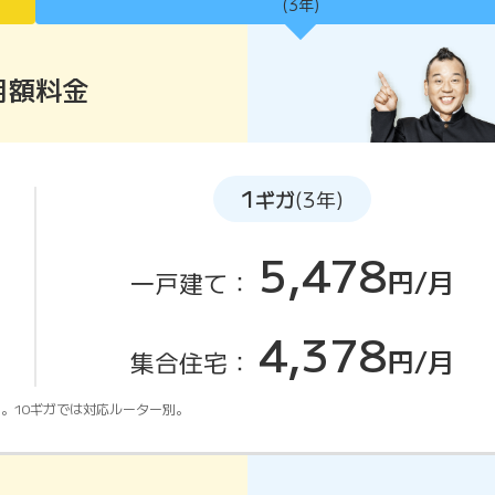
(3年)
月額料金
1
ギガ
(3年)
5,478
円/月
一戸建て：
4,378
円/月
集合住宅：
。10ギガでは対応ルーター別。