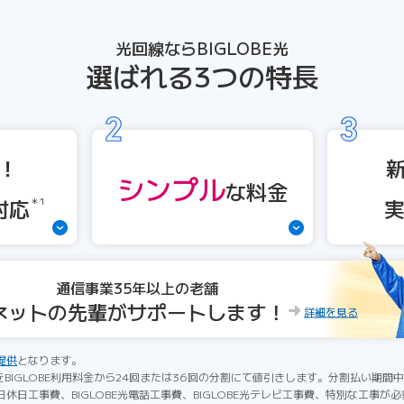
光回線ならBIGLOBE光
選ばれる3つの特長
！
シンプル
な
料金
対応
＊1
通信事業35年以上の老舗
ネットの先輩がサポートします！
詳細を見る
提供
となります。
をBIGLOBE利用料金から24回または36回の分割にて値引きします。分割払い期
休日工事費、BIGLOBE光電話工事費、BIGLOBE光テレビ工事費、特別な工事が