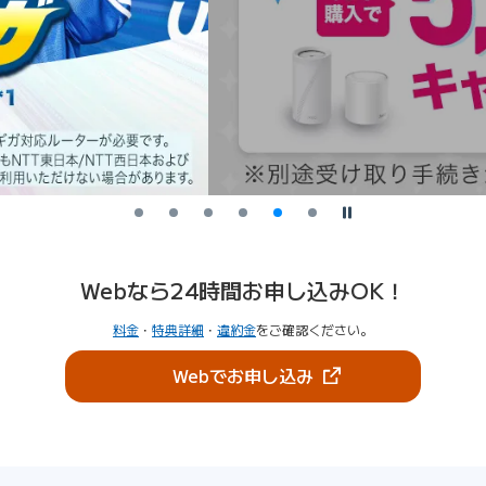
停止
Webなら24時間お申し込みOK！
料金
・
特典詳細
・
違約金
をご確認ください。
（新しいタブで開きま
Webでお申し込み