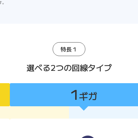
す。
特長１
選べる2つの回線タイプ
1
ギガ
1ギガ