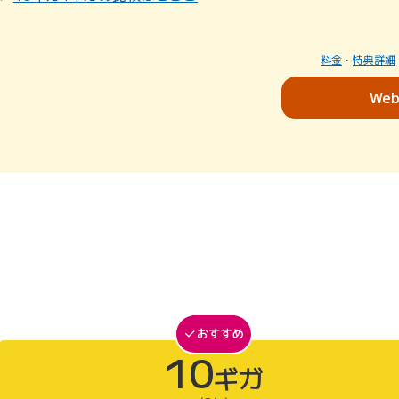
料金
・
特典詳細
We
10
ギガ
10ギガがおすすめ