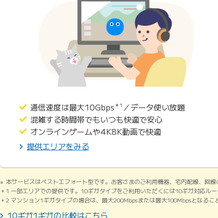
通信速度は最大10Gbps
＊1
／データ使い放題
混雑する時間帯でもいつも快適で安心
オンラインゲームや4K8K動画で快適
提供エリアをみる
本サービスはベストエフォート型です。お客さまのご利用機器、宅内配線、回線
1 一部エリアでの提供です。10ギガタイプをご利用いただくには10ギガ対応ル
2 マンション1ギガタイプの場合は、最大200Mbpsまたは最大100Mbpsとなる
10ギガ1ギガの比較はこちら