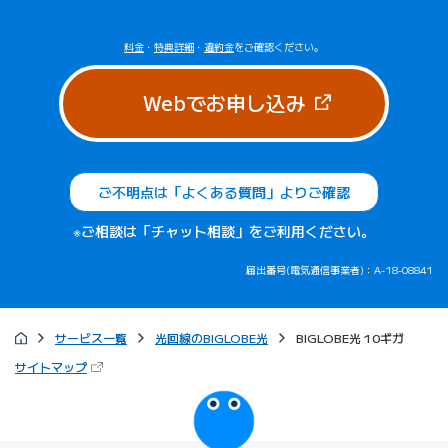
料金
・
特典詳細
・
違約金
をご確認ください。
（新しいタブで
Webでお申し込み
ご不明点は「よくある質問」よりご確認
※ご相談は「チャット相談」をご利用ください。
届出番号(電気通信事業者)：A-18-08841
サービス一覧
光回線のBIGLOBE光
BIGLOBE光 10ギガ
（新しいタブで開きます）
サイトマップ
びっぷるのページ