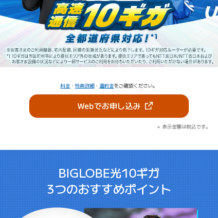
料金
・
特典詳細
・
違約金
をご確認ください。
（新しいタブで開きま
Webでお申し込み
表示金額は税込です。
BIGLOBE光10ギガ
3つのおすすめポイント