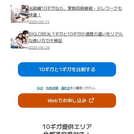
光回線10ギガなら、家族同時接続・テレワークも
快適！
2025-09-11
BIGLOBE光 1ギガと10ギガの速度の違いをリアル
な使い方で大検証
2025-06-26
10ギガと1ギガを比較する
料金
・
特典詳細
・
違約金
をご確認ください。
（新しいタブで開きま
Webでお申し込み
10ギガ提供エリア