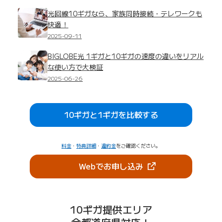
光回線10ギガなら、家族同時接続・テレワークも
快適！
2025-09-11
BIGLOBE光 1ギガと10ギガの速度の違いをリアル
な使い方で大検証
2025-06-26
10ギガと1ギガを比較する
料金
・
特典詳細
・
違約金
をご確認ください。
（新しいタブで開きま
Webでお申し込み
10ギガ提供エリア