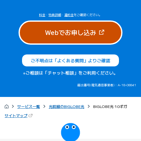
料金
・
特典詳細
・
違約金
をご確認ください。
（新しいタブで
Webでお申し込み
ご不明点は「よくある質問」よりご確認
※ご相談は「チャット相談」をご利用ください。
届出番号(電気通信事業者)：A-18-08841
サービス一覧
光回線のBIGLOBE光
BIGLOBE光 10ギガ
（新しいタブで開きます）
サイトマップ
びっぷるのページ