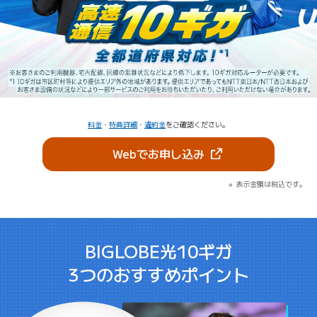
料金
・
特典詳細
・
違約金
をご確認ください。
（新しいタブで開きま
Webでお申し込み
表示金額は税込です。
BIGLOBE光10ギガ
3つのおすすめポイント