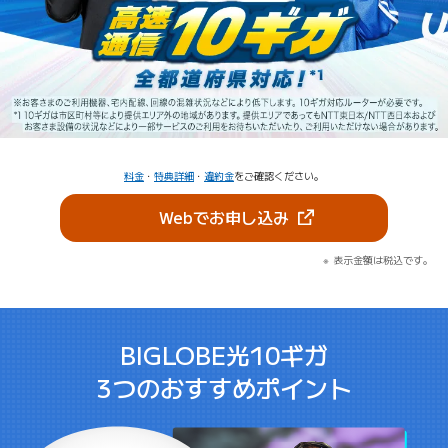
料金
・
特典詳細
・
違約金
をご確認ください。
（新しいタブで開きま
Webでお申し込み
表示金額は税込です。
BIGLOBE光10ギガ
3つのおすすめポイント