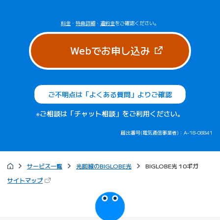
料金
・
特典詳細
・
違約金
をご確認ください。
（新しいタブで
Webでお申し込み
ご不明点は「よくある質問」よりご確認
※ご相談は「チャット相談」をご利用ください。
届出番号(電気通信事業者)：A-18-08841
サービス一覧
光回線のBIGLOBE光
BIGLOBE光 10ギガ
（新しいタブで開きます）
サイトマップ
びっぷるのページ