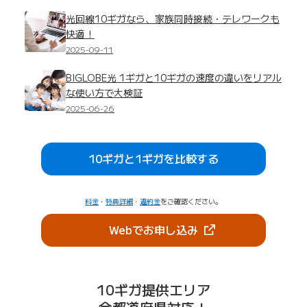
光回線10ギガなら、家族同時接続・テレワークも
快適！
2025-09-11
BIGLOBE光 1ギガと10ギガの速度の違いをリアル
な使い方で大検証
2025-06-26
10ギガと1ギガを比較する
料金
・
特典詳細
・
違約金
をご確認ください。
（新しいタブで開きま
Webでお申し込み
10ギガ提供エリア