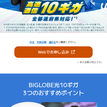
料金
・
特典詳細
・
違約金
をご確認ください。
（新しいタブで開きま
Webでお申し込み
表示金額は税込です。
BIGLOBE光10ギガ
3つのおすすめポイント