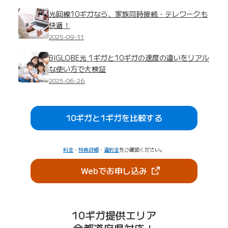
光回線10ギガなら、家族同時接続・テレワークも
快適！
2025-09-11
BIGLOBE光 1ギガと10ギガの速度の違いをリアル
な使い方で大検証
2025-06-26
10ギガと1ギガを比較する
料金
・
特典詳細
・
違約金
をご確認ください。
（新しいタブで開きま
Webでお申し込み
10ギガ提供エリア