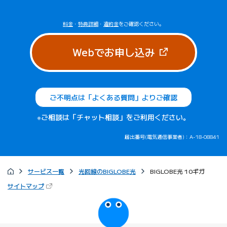
料金
・
特典詳細
・
違約金
をご確認ください。
（新しいタブで
Webでお申し込み
ご不明点は「よくある質問」よりご確認
※ご相談は「チャット相談」をご利用ください。
届出番号(電気通信事業者)：A-18-08841
サービス一覧
光回線のBIGLOBE光
BIGLOBE光 10ギガ
（新しいタブで開きます）
サイトマップ
びっぷるのページ