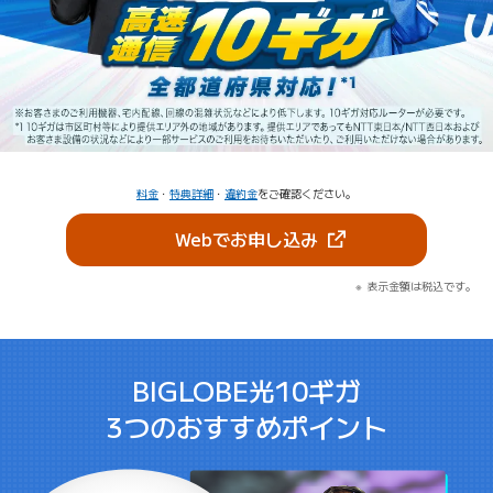
料金
・
特典詳細
・
違約金
をご確認ください。
（新しいタブで開きま
Webでお申し込み
表示金額は税込です。
BIGLOBE光10ギガ
3つのおすすめポイント