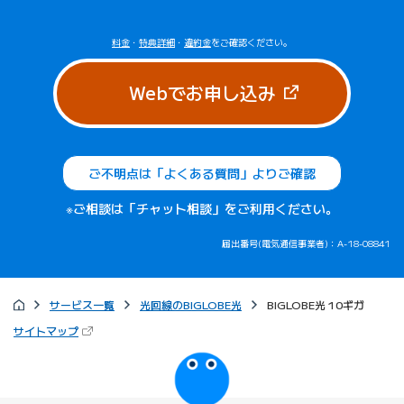
料金
・
特典詳細
・
違約金
をご確認ください。
（新しいタブで
Webでお申し込み
ご不明点は「よくある質問」よりご確認
※ご相談は「チャット相談」をご利用ください。
届出番号(電気通信事業者)：A-18-08841
サービス一覧
光回線のBIGLOBE光
BIGLOBE光 10ギガ
（新しいタブで開きます）
サイトマップ
びっぷるのページ