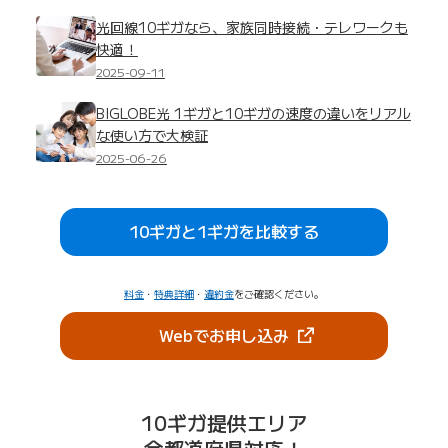
光回線10ギガなら、家族同時接続・テレワークも
快適！
2025-09-11
BIGLOBE光 1ギガと10ギガの速度の違いをリアル
な使い方で大検証
2025-06-26
10ギガと1ギガを比較する
料金
・
特典詳細
・
違約金
をご確認ください。
（新しいタブで開きま
Webでお申し込み
10ギガ提供エリア