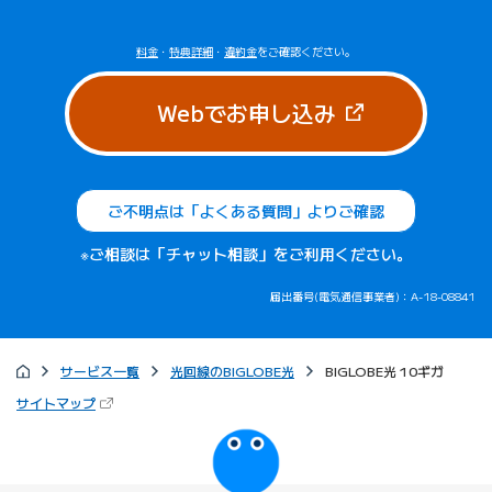
料金
・
特典詳細
・
違約金
をご確認ください。
（新しいタブで
Webでお申し込み
ご不明点は「よくある質問」よりご確認
※ご相談は「チャット相談」をご利用ください。
届出番号(電気通信事業者)：A-18-08841
サービス一覧
光回線のBIGLOBE光
BIGLOBE光 10ギガ
（新しいタブで開きます）
サイトマップ
びっぷるのページ