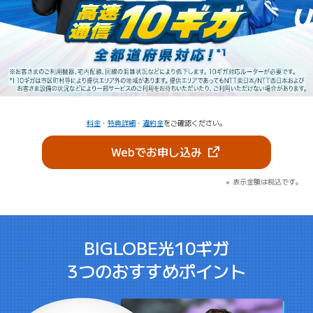
料金
・
特典詳細
・
違約金
をご確認ください。
（新しいタブで開きま
Webでお申し込み
表示金額は税込です。
BIGLOBE光10ギガ
3つのおすすめポイント