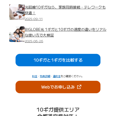
光回線10ギガなら、家族同時接続・テレワークも
快適！
2025-09-11
BIGLOBE光 1ギガと10ギガの速度の違いをリアル
な使い方で大検証
2025-06-26
10ギガと1ギガを比較する
料金
・
特典詳細
・
違約金
をご確認ください。
（新しいタブで開きま
Webでお申し込み
10ギガ提供エリア