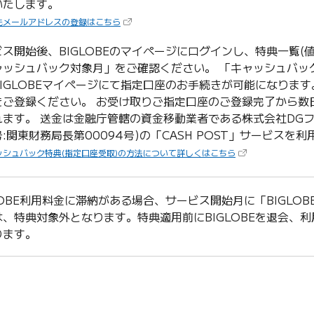
いたします。
（新しいタブで開きます）
先メールアドレスの登録はこちら
ビス開始後、BIGLOBEのマイページにログインし、特典一覧(
ャッシュバック対象月」をご確認ください。 「キャッシュバッ
BIGLOBEマイページにて指定口座のお手続きが可能になりま
をご登録ください。 お受け取りご指定口座のご登録完了から数
れます。 送金は金融庁管轄の資金移動業者である株式会社DGフ
:関東財務局長第00094号)の「CASH POST」サービスを
（新しいタブで開き
ッシュバック特典(指定口座受取)の方法について詳しくはこちら
LOBE利用料金に滞納がある場合、サービス開始月に「BIGLOBE
は、特典対象外となります。特典適用前にBIGLOBEを退会、
ります。