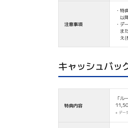
特典
以
注意事項
デ
また
え
キャッシュバッ
「ル
11,
特典内容
デー