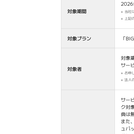
202
対象期間
当社
上記
対象プラン
「BI
対象
サー
対象者
お申
法人
サー
ク対
典は
また
ュバ