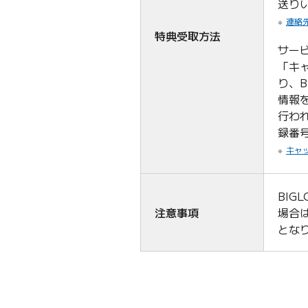
送り
連絡
特典受取方法
サー
「キ
り、
情報
行わ
録番号
キャ
BIG
注意事項
場合
とな