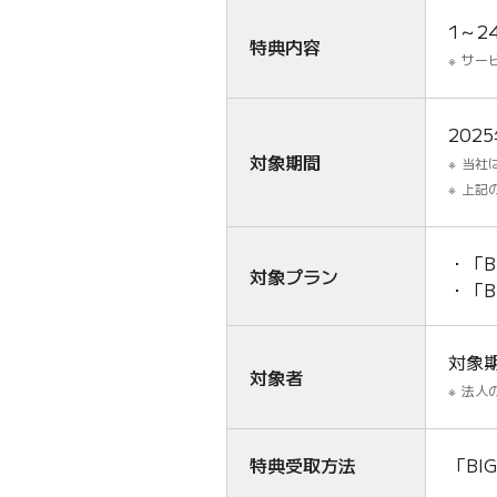
1～2
特典内容
サー
202
対象期間
当社
上記
「B
対象プラン
「B
対象
対象者
法人
特典受取方法
「BI