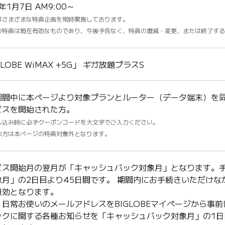
6年1月7日 AM9:00～
はさまざまな特典企画を常時実施しております。
の特典は現在有効なものであり、今後予告なく、特典の増減・変更、または終了する
GLOBE WiMAX +5G」 ギガ放題プラスS
期間中に本ページより対象プランとルーター（データ端末）を
ビスを開始された方。
し込み時に必ずクーポンコードを大文字でご入力ください。
の方は本ページの特典対象外となります。
ビス開始月の翌月が「キャッシュバック対象月」となります。
象月」の2日目より45日間です。 期間内にお手続きいただけ
無効となります。
、日常お使いのメールアドレスをBIGLOBEマイページから事
ックに関する各種お知らせを「キャッシュバック対象月」の1日