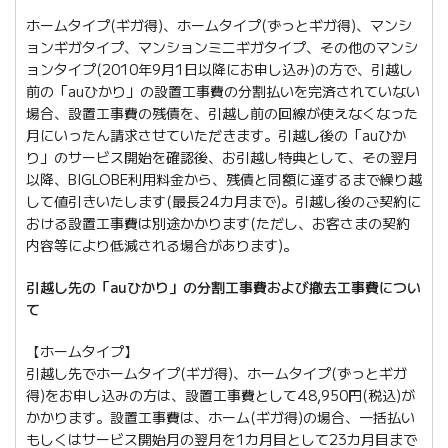
ホームタイプ(ギガ得)、ホームタイプ(ずっとギガ得)、マンシ
ョンギガタイプ、マンションミニギガタイプ、その他のマンシ
ョンタイプ(2010年9月1日以降にお申し込み)の方で、引越し
前の「auひかり」の設置工事費の分割払いを完済されていない
場合、設置工事費の残債を、引越し前の回線が使えなくなった
月にいったん請求させていただきます。引越し後の「auひか
り」のサービス開始を確認後、お引越し特典として、その翌月
以降、BIGLOBE利用料金から、残債と同額に達するまで繰り越
して値引きいたします(最長24カ月まで)。引越し後のご契約に
おける設置工事費は別途かかります(ただし、お客さまの契約
内容等により低減される場合があります)。
引越し先の「auひかり」の分割工事費および撤去工事費につい
て
【ホームタイプ】
引越し先でホームタイプ(ギガ得)、ホームタイプ(ずっとギガ
得)をお申し込みの方は、設置工事費として48,950円(税込)が
かかります。設置工事費は、ホーム(ギガ得)の場合、一括払い
もしくはサービス開始月の翌月を1カ月目として23カ月目まで