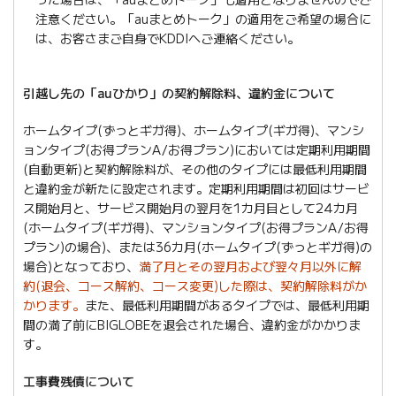
注意ください。「auまとめトーク」の適用をご希望の場合に
は、お客さまご自身でKDDIへご連絡ください。
引越し先の「auひかり」の契約解除料、違約金について
ホームタイプ(ずっとギガ得)、ホームタイプ(ギガ得)、マンシ
ョンタイプ(お得プランA/お得プラン)においては定期利用期間
(自動更新)と契約解除料が、その他のタイプには最低利用期間
と違約金が新たに設定されます。定期利用期間は初回はサービ
ス開始月と、サービス開始月の翌月を1カ月目として24カ月
(ホームタイプ(ギガ得)、マンションタイプ(お得プランA/お得
プラン)の場合)、または36カ月(ホームタイプ(ずっとギガ得)の
場合)となっており、
満了月とその翌月および翌々月以外に解
約(退会、コース解約、コース変更)した際は、契約解除料がか
かります。
また、最低利用期間があるタイプでは、最低利用期
間の満了前にBIGLOBEを退会された場合、違約金がかかりま
す。
工事費残債について