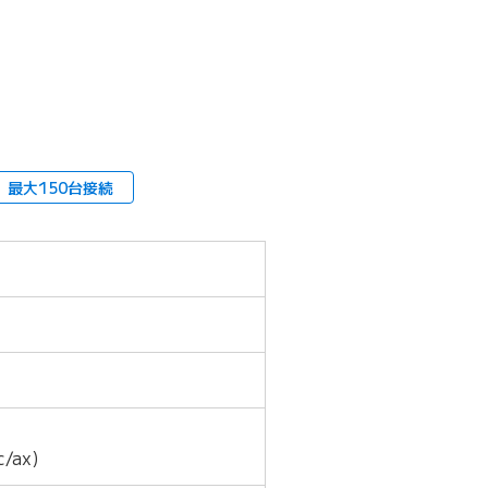
ます）
最大150台接続
c/ax)