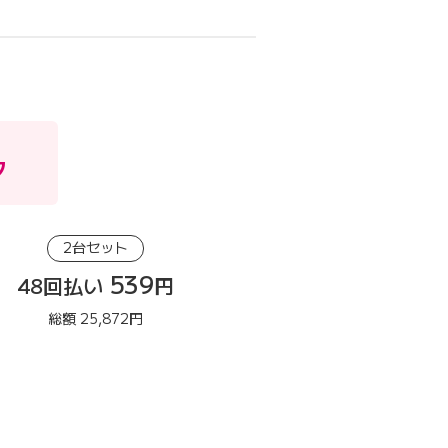
ク
2台セット
539
48回払い
円
総額 25,872円