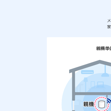
メ
家
親機単