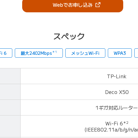
（新しいタブで開き
Webでお申し込み
スペック
＊1
i 6
最大2402Mbps
メッシュWi-Fi
WPA3
TP-Link
Deco X50
1ギガ対応ルーター
Wi-Fi 6
＊2
(IEEE802.11a/b/g/n/a