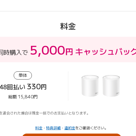
料金
5,000
円 キャッシュバッ
同時購入で
単体
330
48回払い
円
総額 15,840円
BEを退会された場合は残金一括でのお支払いとなります。
料金
・
特典詳細
・
違約金
をご確認ください。