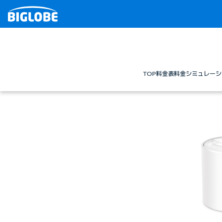
TOP
料金表
料金シミュレーシ
TP-Link Deco X50