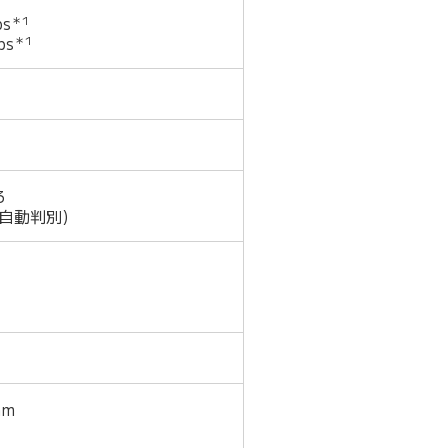
s
＊1
ps
＊1
3
N自動判別)
mm