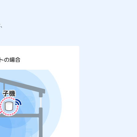
せ、
。
トの場合