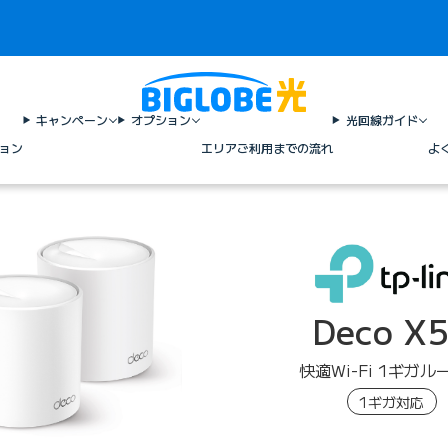
キャンペーン
オプション
光回線ガイド
ョン
エリア
ご利用までの流れ
よ
Deco X
快適Wi-Fi 1ギガル
1ギガ対応