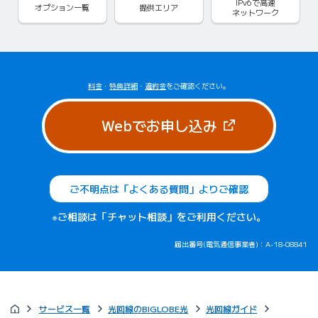
IPv6で
高速
オプション一覧
提供エリア
ネットワーク
料金
・
特典詳細
・
違約金
をご確認ください。
（新しいタブで
Webでお申し込み
ご不明点は「よくある質問」よりご確認
※ご相談は「チャット相談」をご利用ください。
届出番号(電気通信事業者)：A-18-08841
サービス一覧
光回線のBIGLOBE光
光回線ガイド