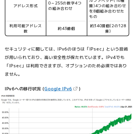
ルファベット(16種
0～255の数字4つ
アドレス形式
類)4つの組み合わせ
の組み合わせ
を8個組み合わせた
もの
利用可能アドレス
約340澗個(2の128
約43億個
数
乗)
セキュリティに関しては、IPv6のほうは「IPsec」という技術
が用いられており、高い安全性が保たれています。IPv4でも
「IPsec」は利用できますが、オプションのため必須ではあり
ません。
（新しいタブで開きます）
IPv6への移行状況 (
Google IPv6
)