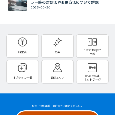
ラー時の対処法や変更方法について解説
2025-06-26
1ギガ10ギガ
料金表
特典
比較
IPv6で
高速
オプション一覧
提供エリア
ネットワーク
料金
・
特典詳細
・
違約金
をご確認ください。