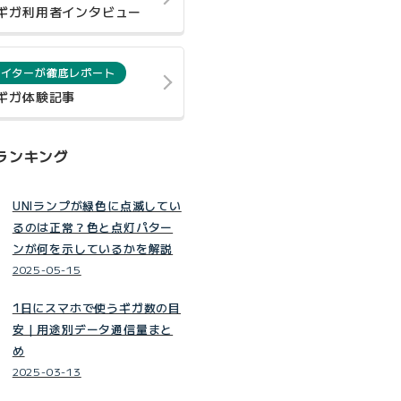
0ギガ利用者インタビュー
ライターが徹底レポート
0ギガ体験記事
ランキング
UNIランプが緑色に点滅してい
るのは正常？色と点灯パター
ンが何を示しているかを解説
2025-05-15
1日にスマホで使うギガ数の目
安｜用途別データ通信量まと
め
2025-03-13