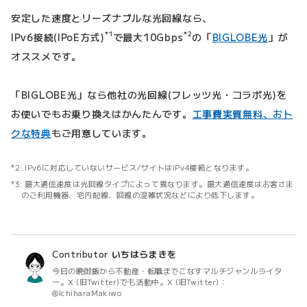
安定した速度とリーズナブルな光回線なら、
*1
*2
IPv6接続(IPoE方式)
で最大10Gbps
の「
BIGLOBE光
」が
オススメです。
「BIGLOBE光」なら他社の光回線(フレッツ光・コラボ光)を
お使いでもお乗り換えはかんたんです。
工事費実質無料、おト
クな特典
もご用意しています。
IPv6に対応していないサービス/サイトはIPv4接続となります。
最大通信速度は光回線タイプによって異なります。最大通信速度はお客さま
のご利用機器、宅内配線、回線の混雑状況などにより低下します。
Contributor
いちはらまきを
今日の晩御飯から不動産・転職までこなすマルチジャンルライタ
ー。X (旧Twitter)でも活動中。X (旧Twitter)：
@IchiharaMakiwo