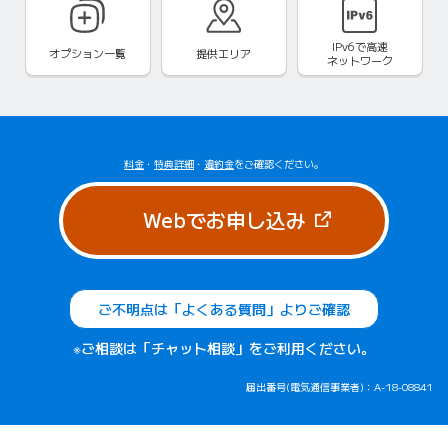
IPv6で
高速
オプション一覧
提供エリア
ネットワーク
料金
・
特典詳細
・
違約金
をご確認ください。
（新しいタブで
Webでお申し込み
ご不明点は「よくある質問」よりご確認
※ご相談は「チャット相談」をご利用ください。
届出番号(電気通信事業者)：A-18-08841