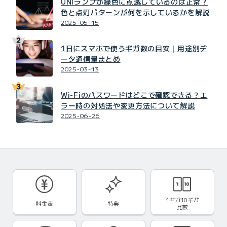
UNIランプが緑色に点滅しているのは正常？
色と点灯パターンが何を示しているかを解説
2025-05-15
1日にスマホで使うギガ数の目安｜用途別デ
ータ通信量まとめ
2025-03-13
Wi-Fiのパスワードはどこで確認できる？エ
ラー時の対処法や変更方法について解説
2025-06-26
1ギガ10ギガ
料金表
特典
比較