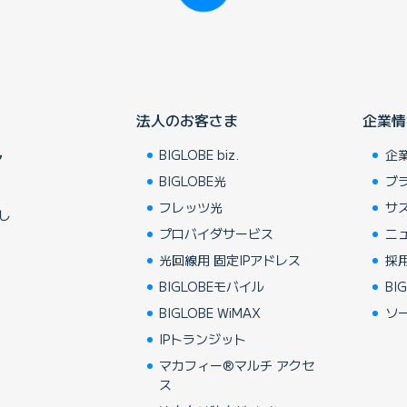
法人のお客さま
企業情
BIGLOBE biz.
企
ア
BIGLOBE光
ブ
フレッツ光
サ
し
プロバイダサービス
ニ
光回線用 固定IPアドレス
採
BIGLOBEモバイル
BIG
BIGLOBE WiMAX
ソ
IPトランジット
マカフィー®マルチ アクセ
ス