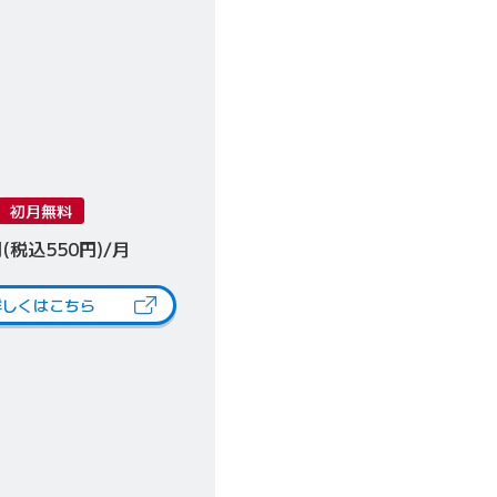
す）
初月無料
円(税込550円)/月
詳しくはこちら
（新しいタブで開きます）