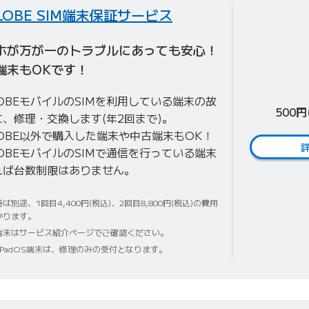
LOBE SIM
端末
保証
サービス
ホが万が一のトラブルにあっても安心！
端末もOKです！
LOBEモバイルのSIMを利用している端末の故
500円
に、修理・交換します(年2回まで)。
LOBE以外で購入した端末や中古端末もOK！
LOBEモバイルのSIMで通信を行っている端末
れば台数制限はありません。
は別途、1回目4,400円(税込)、2回目8,800円(税込)の費用
かります。
端末はサービス紹介ページでご確認ください。
/iPadOS端末は、修理のみの受付となります。