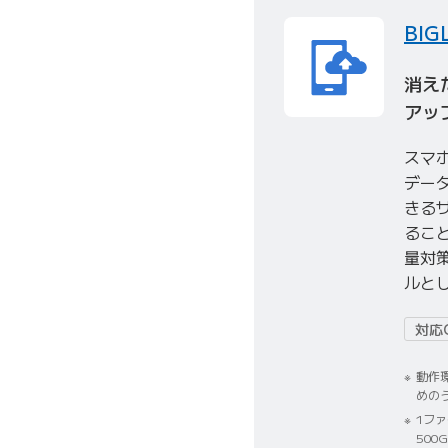
BI
消え
アッ
スマ
デー
きる
ること
量対
ルと
対応
動作
めの
1フ
500