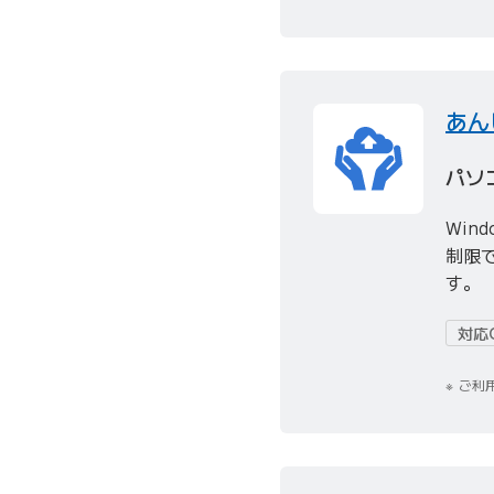
あん
パソ
Win
制限
す。
対応
ご利