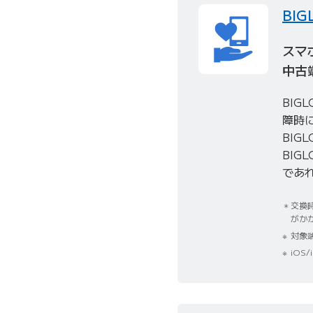
BIG
スマ
中古
BIG
障時
BIG
BIG
であ
交換時
がか
対象
iOS