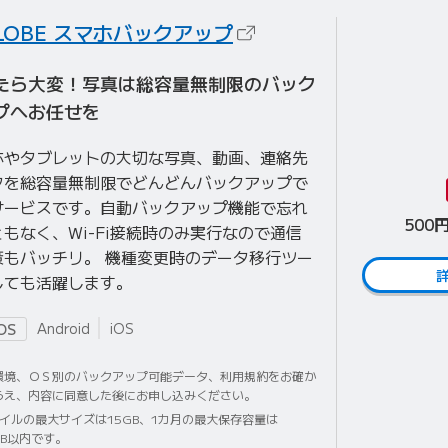
（新しいタブで開きま
GLOBE スマホバックアップ
たら大変！写真は総容量無制限のバック
プへお任せを
ホやタブレットの大切な写真、動画、連絡先
タを総容量無制限でどんどんバックアップで
サービスです。自動バックアップ機能で忘れ
500
もなく、Wi-Fi接続時のみ実行なので通信
策もバッチリ。 機種変更時のデータ移行ツー
しても活躍します。
Android
iOS
OS
環境、ＯＳ別のバックアップ可能データ、利用規約をお確か
うえ、内容に同意した後にお申し込みください。
ァイルの最大サイズは15GB、1カ月の最大保存容量は
GB以内です。