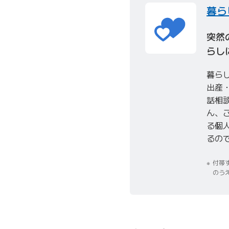
暮ら
突然
らし
暮ら
出産
話相
ん、
る個
るので
付帯
のう