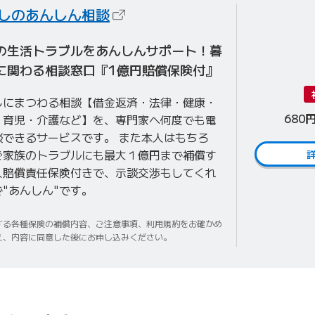
（新しいタブで開きます）
しのあんしん相談
の生活トラブルをあんしんサポート！暮
に関わる相談窓口『1億円賠償保険付』
しにまつわる相談【借金返済・法律・健康・
680
・育児・介護など】を、専門家へ何度でも電
談できるサービスです。 また本人はもちろ
ご家族のトラブルにも最大１億円まで補償す
人賠償責任保険付きで、示談交渉もしてくれ
"あんしん"です。
する各種保険の補償内容、ご注意事項、利用規約をお確かめ
え、内容に同意した後にお申し込みください。