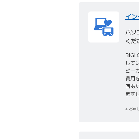
イン
パソ
くだ
BIG
して
ピー
費用を
回あ
ます)
お申