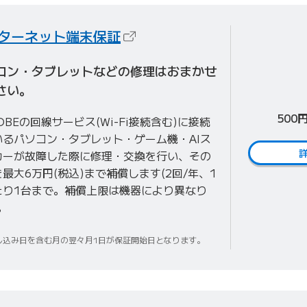
（新しいタブで開きます）
ターネット端末保証
コン・タブレットなどの修理はおまかせ
さい。
500
LOBEの回線サービス(Wi-Fi接続含む)に接続
いるパソコン・タブレット・ゲーム機・AIス
カーが故障した際に修理・交換を行い、その
最大6万円(税込)まで補償します(2回/年、1
たり1台まで。補償上限は機器により異なり
。
し込み日を含む月の翌々月1日が保証開始日となります。