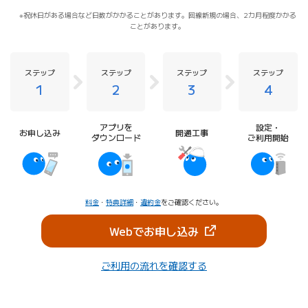
祝休日がある場合など日数がかかることがあります。回線新規の場合、2カ月程度かかる
ことがあります。
ステップ
ステップ
ステップ
ステップ
1
2
3
4
アプリを
設定・
お申し込み
開通工事
ダウンロード
ご利用開始
料金
・
特典詳細
・
違約金
をご確認ください。
（新しいタブで開きま
Webでお申し込み
ご利用の流れを確認する