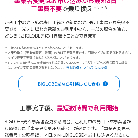
事業者変更はお申し込みから最短8日
工事費不要
で乗り換え
＊2＊3
ご利用中の光回線の廃止手続きや新たな光回線工事は立ち会い不
要です。光テレビと光電話をご利用中の方、一部の場合を除き、
どちらもBIGLOBE光に引き継ぐことができます。
1 祝休日がある場合など日数がかかることがあります。
2 乗り換え（事業者変更・転用）の方は工事費不要です。回線タイプの変更がある場合は
タイプ変更工事費（有料）がかかることがあります。
3 フレッツ光/他社コラボ光の1ギガからBIGLOBE光 10ギガタイプへお乗り換えの場合
は、タイプ変更工事費が無料となります。
特典詳細（10ギガ）はこちら
BIGLOBE光なら引越しても安心
工事完了後、
最短数時間で利用開始
BIGLOBE光へ事業者変更する場合、ご利用中の光コラボ事業者か
ら取得した「事業者変更承諾番号」が必要です。「事業者変更承
諾番号」の取得後、 4日以内にBIGLOBEへお申し込みください。