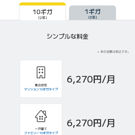
1ギガ
10ギガ
(3年)
(2年)
10ギガ（2年）
シンプルな料金
表示金額は税込です。
6,270円/月
集合住宅
マンション10ギガタイプ
6,270円/月
一戸建て
ファミリー10ギガタイプ