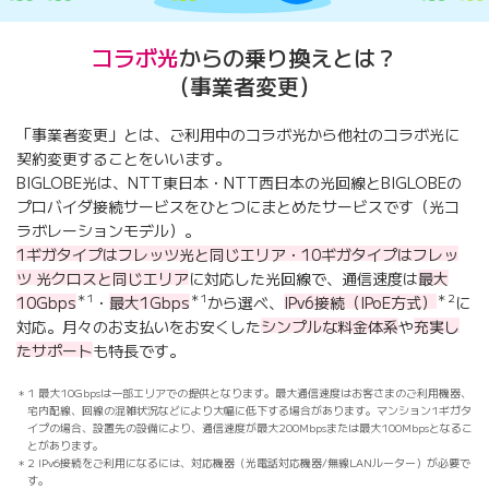
コラボ光
からの乗り換えとは？
（事業者変更）
「事業者変更」とは、ご利用中のコラボ光から他社のコラボ光に
契約変更することをいいます。
BIGLOBE光は、NTT東日本・NTT西日本の光回線とBIGLOBEの
プロバイダ接続サービスをひとつにまとめたサービスです（光コ
ラボレーションモデル）。
1ギガタイプはフレッツ光と同じエリア・10ギガタイプはフレッ
ツ 光クロスと同じエリア
に対応した光回線で、通信速度は
最大
＊1
＊1
＊2
10Gbps
・
最大1Gbps
から選べ、
IPv6接続（IPoE方式）
に
対応。月々のお支払いをお安くした
シンプルな料金体系
や
充実し
たサポート
も特長です。
1 最大10Gbpsは一部エリアでの提供となります。最大通信速度はお客さまのご利用機器、
宅内配線、回線の混雑状況などにより大幅に低下する場合があります。マンション1ギガタ
イプの場合、設置先の設備により、通信速度が最大200Mbpsまたは最大100Mbpsとなるこ
とがあります。
2 IPv6接続をご利用になるには、対応機器（光電話対応機器/無線LANルーター）が必要で
す。