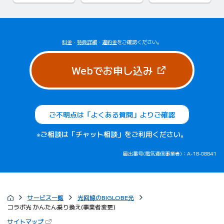
料金
・
特典詳細
・
違約金
をご確認ください。
（新しいタブで
Webでお申し込み
ご不明点は「よくある質問」よりご確認
※ご相談は「チャット相談」をご利用ください。
届出番号(電気通信事業者)：A-18-08841
サービス一覧
光回線のBIGLOBE光
コラボ光 かんたん乗り換え(事業者変更)
（新しいタブで開きます）
サイトマップ