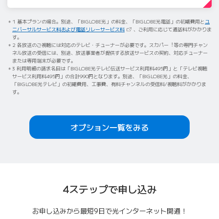
1 基本プランの場合。別途、「BIGLOBE光」の料金、「BIGLOBE光電話」の初期費用と
ユ
（新しいタブで開きます）
ニバーサルサービス料および電話リレーサービス料
、ご利用に応じて通話料がかかりま
す。
2 各放送のご視聴には対応のテレビ・チューナーが必要です。スカパー︕等の専門チャン
ネル放送の受信には、別途、放送事業者が提供する放送サービスの契約、対応チューナー
または専用端末が必要です。
3 利用明細の請求名目は「BIGLOBE光テレビ伝送サービス利用料495円」と「テレビ視聴
サービス利用料495円」の合計990円となります。別途、「BIGLOBE光」の料金、
「BIGLOBE光テレビ」の初期費用、工事費、有料チャンネルの受信料/視聴料がかかりま
す。
オプション一覧をみる
4ステップで
申し込み
お申し込みから最短9日で光インターネット開通！