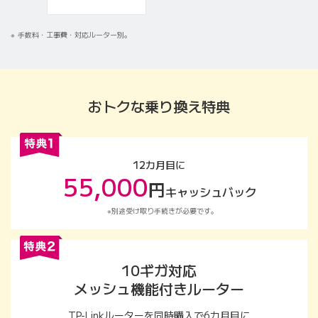
手数料・工事費・対応ルーター別。
10ギガ（2年）
おトクな乗り換え特典
12カ月目に
55,000
円
キャッシュバック
別途受け取り手続きが必要です。
10ギガ対応
メッシュ機能付きルーター
TP-Linkルーターを同時購入で6カ月目に