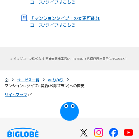
コース/タイプはこちら
円)/月)をご検討ください。
「マンションタイプ」
の変更可能な
通信速度について
コース/タイプはこちら
本サービスはベストエフォート型サービスです。記載の速度は
技術規格上の最大値であり、実使用速度を示すものではありま
せん。Gタイプ(G契約)の下り概ね最大値は664Mbps、上り概
ね最大値は166Mbpsです。お客さまのご利用環境、回線の状
況などにより大幅に低下する場合があります。この場合に、他
ビッグローブ株式会社 事業者届出番号(A-18-8841) 代理店届出番号(C1905809)
社同一規格の設備設置による干渉や、お客さま宅内までの棟内
配線距離などにより、技術規格上の速度を下り最大100Mbps
／上り最大100Mbpsとして提供する場合があります。
サービス一覧
auひかり
マンションGタイプG契約(お得プラン)への変更
料金について
（新しいタブで開きます）
サイトマップ
現在ご契約中の料金と変更となる場合がありますので、以下の
びっぷるのページ
ページからご確認ください。
（新しいタブで開きます）
料金を確認する
宅内機器交換にともなうご注意について
ご利用中のホームゲートウェイが「BL902HW」、「BL172