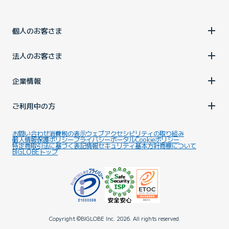
HV」、「BL170 HV」、「BL150 HV」の場合、機器交換が必
要となります。機器交換手数料3,300円(税込)がかかります。
個人のお客さま
①宅内機器の交換について
G.fast対応の機器をお持ちではない場合は、対応機器をお送り
法人のお客さま
しますので、交換をお願いいたします。
タイプ変更のお申し込み後、概ね1週間で宅内機器をお届けし
企業情報
ます。(年末年始や連休の場合にはさらにお時間をいただく場
合がございます。)
ご利用中の方
交換後の宅内機器は「ホームゲートウェイ
(HGW)BL1500HM」、「モデム」となります。コンセントが2
つ必要となりますので、電源タップなどのご準備をお願いいた
お問い合わせ
消費税の表示
ウェブアクセシビリティの取り組み
個人情報保護ポリシー
プライバシーポータル
Cookieポリシー
します。
特定商取引法に基づく表記
情報セキュリティ基本方針
商標について
BIGLOBEトップ
宅内機器の交換は、宅内機器に同梱する「
接続設定ガイド
（新しいタブで開きます）
（PDF）
」を参照いただき、お客さまご自身で行っていた
だきます。
G契約がご利用可能となるタイミングは、新しい宅内機器を接
続し電源を入れた翌日からとなります。
G契約の宅内機器(ホームゲートウェイ BL1500HM、モデム)を
Copyright ©BIGLOBE Inc.
2026.
All rights reserved.
接続し、電源を入れた後は、現在ご利用中の宅内機器はご利用