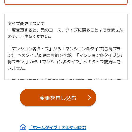
タイプ変更について
一度変更すると、元のコース、タイプに戻ることはできません
ので、ご注意ください。
「マンション各タイプ」から「マンション各タイプ(お得プラ
ン)」へのタイプ変更は可能ですが、「マンション各タイプ(お
得プラン)」から「マンション各タイプ」へのタイプ変更はで
きません。
なお「お得プランA」をご契約中にG契約へ変更した場合、自
動的に「お得プラン」に変更され、おうちトラブルサポートは
解約となります。
変更を申し込む
また「BIGLOBE光 auひかり・ガード」コースから「BIGLOBE
光 auひかり」コースに変更されますと、
セキュリティセッ
（新しいタブで開きます）
ト・スタンダード
をご利用中の方は、コース変更確定月の
末日で自動的に解約されます。総合セキュリティをご希望の場
「ホームタイプ」
の変更可能な
（新しいタブで開きます）
合は、
セキュリティセット・プレミアム
(380円(税込418