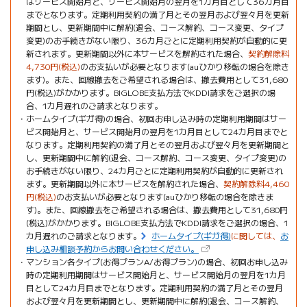
はサービス開始月と、サービス開始月の翌月を1カ月目として36カ月目
までとなります。定期利用契約の満了月とその翌月および翌々月を更新
期間とし、更新期間中に解約(退会、コース解約、コース変更、タイプ
変更)のお手続きがない限り、36カ月ごとに定期利用契約が自動的に更
新されます。更新期間以外に本サービスを解約された場合、
契約解除料
4,730円(税込)
のお支払いが必要となります(auひかり移転の場合を除き
ます)。また、回線撤去をご希望される場合は、撤去費用として31,680
円(税込)がかかります。BIGLOBE支払方法でKDDI請求をご選択の場
合、1カ月遅れのご請求となります。
ホームタイプ(ギガ得)の場合、初回お申し込み時の定期利用期間はサー
ビス開始月と、サービス開始月の翌月を1カ月目として24カ月目までと
なります。定期利用契約の満了月とその翌月および翌々月を更新期間と
し、更新期間中に解約(退会、コース解約、コース変更、タイプ変更)の
お手続きがない限り、24カ月ごとに定期利用契約が自動的に更新され
ます。更新期間以外に本サービスを解約された場合、
契約解除料4,460
円(税込)
のお支払いが必要となります(auひかり移転の場合を除きま
す)。また、回線撤去をご希望される場合は、撤去費用として31,680円
(税込)がかかります。BIGLOBE支払方法でKDDI請求をご選択の場合、1
カ月遅れのご請求となります。
ホームタイプ(ギガ得)
に関しては、
お
（新しいタブで開きます）
申し込み相談予約からお問い合わせください。
マンション各タイプ(お得プランA/お得プラン)の場合、初回お申し込み
時の定期利用期間はサービス開始月と、サービス開始月の翌月を1カ月
目として24カ月目までとなります。定期利用契約の満了月とその翌月
および翌々月を更新期間とし、更新期間中に解約(退会、コース解約、