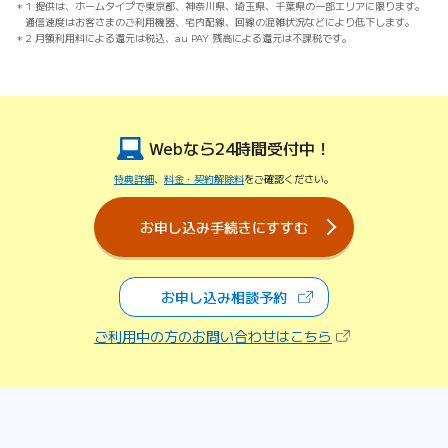
1 提供は、ホームタイプで東京都、神奈川県、埼玉県、千葉県の一部エリアに限ります。
通信速度はお客さまのご利用機器、宅内配線、回線の混雑状況などにより低下します。
2 月額利用料による還元は税込、au PAY 残高による還元は不課税です。
Webなら24時間受付中！
特典詳細
、
料金・契約解除料
をご確認ください。
お申し込み手続きにすすむ
お申し込み相談予約
（新しいタブで開きます）
（新しいタブで開
ご利用中の方のお問い合わせはこちら