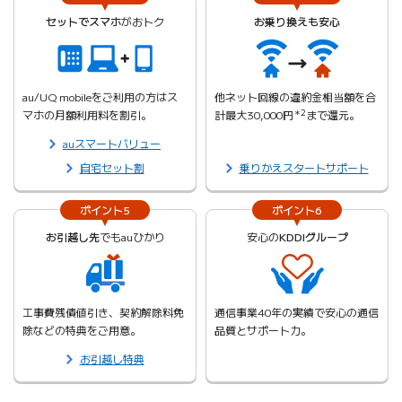
セットでスマホ
がおトク
お乗り換えも安心
au/UQ mobileをご利用の方はス
他ネット回線の違約金相当額を合
マホの月額利用料を割引。
計最大30,000円
＊2
まで還元。
auスマートバリュー
自宅セット割
乗りかえスタートサポート
ポイント5
ポイント6
お引越し先
でもauひかり
安心の
KDDIグループ
工事費残債値引き、契約解除料免
通信事業40年の実績で安心の通信
除などの特典をご用意。
品質とサポート力。
お引越し特典