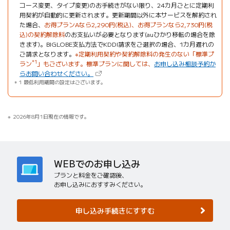
コース変更、タイプ変更)のお手続きがない限り、24カ月ごとに定期利
用契約が自動的に更新されます。更新期間以外に本サービスを解約され
た場合、
お得プランAなら2,290円(税込)、お得プランなら2,730円(税
込)の契約解除料
のお支払いが必要となります(auひかり移転の場合を除
きます)。BIGLOBE支払方法でKDDI請求をご選択の場合、1カ月遅れの
ご請求となります。
※定期利用契約や契約解除料の発生のない「標準プ
*1
ラン
」もございます。標準プランに関しては、
お申し込み相談予約か
（新しいタブで開きます）
らお問い合わせください。
1 最低利用期間の設定はございます。
2026年8月1日現在の情報です。
WEBでのお申し込み
プランと料金をご確認後、
お申し込みにおすすみください。
申し込み手続きにすすむ