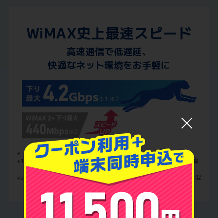
WiMAX史上最速スピード
高速通信で低遅延、
快適なネット環境をお手軽に
※
5G SAは一部エリアでの提供です。
※1
「ギガ放題プラスS」プランでデータ端末L13利用時は、下り最
大4.2Gbps、上り最大速度286Mbpsです。
※2
最大通信速度はエリアや端末の対応状況により異なり、電波や混
雑状況により低下します。