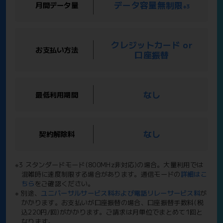
データ容量無制限
月間データ量
※3
クレジットカード or
お支払い方法
口座振替
なし
最低利用期間
なし
契約解除料
※3 スタンダードモード(800MHz非対応)の場合。大量利用では
混雑時に速度制限する場合があります。通信モードの
詳細はこ
ちら
をご確認ください。
※ 別途、
ユニバーサルサービス料および電話リレーサービス料
が
かかります。お支払いが口座振替の場合、口座振替手数料(税
込220円/回)がかかります。ご請求は月単位でまとめて1回と
なります。