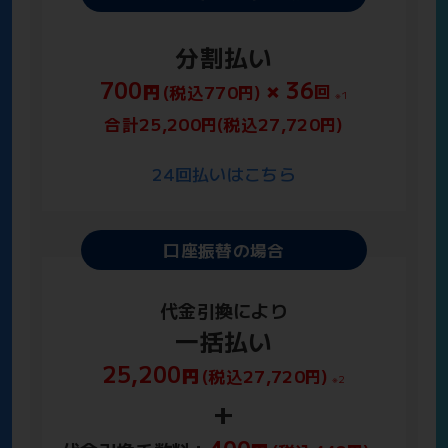
分割払い
700
36
×
回
円
(税込770
)
円
※1
合計25,200
(税込27,720
)
円
円
24回払いはこちら
口座振替の場合
代金引換により
一括払い
25,200
円
(税込27,720
)
円
※2
+