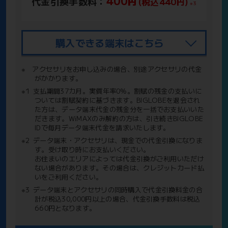
400
代金引換手数料：
円
(税込440
)
円
※3
購入できる端末はこちら
※
アクセサリをお申し込みの場合、別途アクセサリの代金
がかかります。
※1
支払期間37カ月。実質年率0%。割賦の残金の支払いに
ついては割賦契約に基づきます。BIGLOBEを退会され
た方は、データ端末代金の残金分を一括でお支払いいた
だきます。WiMAXのみ解約の方は、引き続きBIGLOBE
IDで毎月データ端末代金を請求いたします。
※2
データ端末・アクセサリは、現金での代金引換になりま
す。受け取り時にお支払いください。
お住まいのエリアによっては代金引換がご利用いただけ
ない場合があります。その場合は、クレジットカード払
いをご利用ください。
※3
データ端末とアクセサリの同時購入で代金引換料金の合
計が税込30,000円以上の場合、代金引換手数料は税込
660円となります。