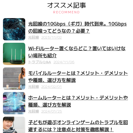
オススメ記事
RECOMMEND
光回線の10Gbps（ギガ）時代到来。10Gbps
の回線ってどうなの？必要？
光回線
2023/11/02
Wi-Fiルーター置くならどこ？置いてはいけな
い場所も紹介
トラブルQ&A
2024/11/06
モバイルルーターとは？メリット・デメリット
や種類、選び方を解説
光回線
2024/02/01
ホームルーターとは？メリット・デメリットや
種類、選び方を解説
光回線
2024/01/25
子どもが遊ぶオンラインゲームのトラブルを回
避するには？注意点と対策を徹底解説！