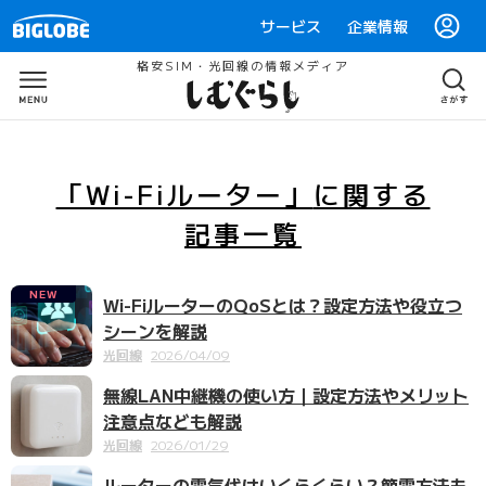
サービス
企業情報
格安SIM・光回線の情報メディア
「Wi-Fiルーター」
に関する
記事一覧
NEW
Wi-FiルーターのQoSとは？設定方法や役立つ
シーンを解説
光回線
2026/04/09
無線LAN中継機の使い方｜設定方法やメリット
注意点なども解説
光回線
2026/01/29
ルーターの電気代はいくらくらい？節電方法も