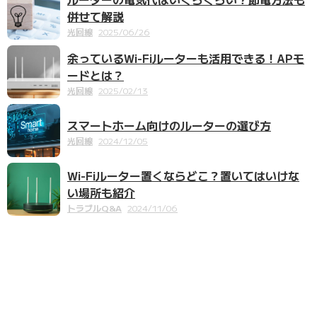
併せて解説
光回線
2025/06/26
余っているWi-Fiルーターも活用できる！APモ
ードとは？
光回線
2025/02/13
スマートホーム向けのルーターの選び方
光回線
2024/12/05
Wi-Fiルーター置くならどこ？置いてはいけな
い場所も紹介
トラブルQ&A
2024/11/06