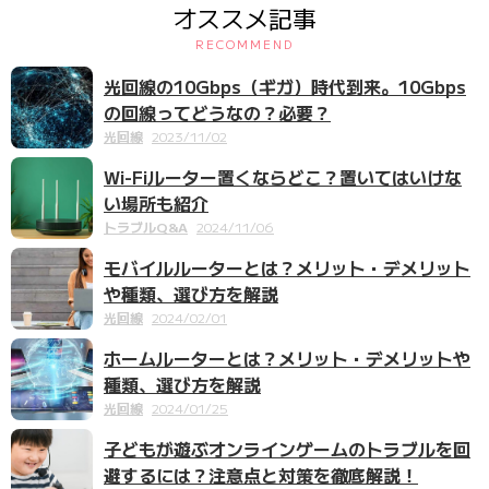
オススメ記事
RECOMMEND
光回線の10Gbps（ギガ）時代到来。10Gbps
の回線ってどうなの？必要？
光回線
2023/11/02
Wi-Fiルーター置くならどこ？置いてはいけな
い場所も紹介
トラブルQ&A
2024/11/06
モバイルルーターとは？メリット・デメリット
や種類、選び方を解説
光回線
2024/02/01
ホームルーターとは？メリット・デメリットや
種類、選び方を解説
光回線
2024/01/25
子どもが遊ぶオンラインゲームのトラブルを回
避するには？注意点と対策を徹底解説！