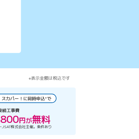
※表示金額は税込です
 と スカパー！に同時申込
※
で
接続工事費
,800
無料
円
が
ーJSAT株式会社主催。条件あり