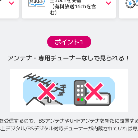
ー
全30ch
を受信
！
（有料放送16chを含
む）
ポイント1
アンテナ・専用チューナーなしで
見られる！
を受信するので、BSアンテナやUHFアンテナを新たに設置す
上デジタル/BSデジタル対応チューナーが内蔵されていれば