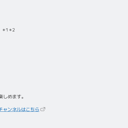
）
＊1
＊2
楽しめます。
（新しいタブで開きます）
チャンネルはこちら