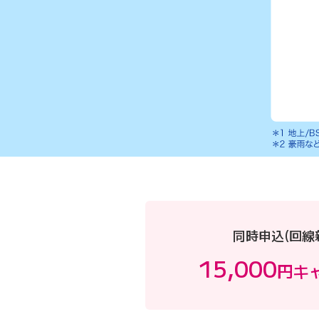
同時申込(回線
15,000
円
キ