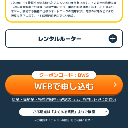
バ公開」＊1 接続する端末側も対応している必要があります。＊2 表示の数値は最
も速い周波数帯での理論上の最大値であり、実際の転送速度を示すものではあり
ません。接続する機器の仕様やネットワークの混雑状況、電波の状態などにより
速度は低下します。＊3 回線同時購入でない場合。
レンタルルーター
NTT XG-100NE
10ギガ対応
クーポンコード：BWS
お申し込みは
WEBで申し込む
\ 1台まで /
550
料金・違約金・特典詳細をご確認のうえ、お申し込みください
円/月
ご不明点は「よくある質問」よりご確認
10ギガ対応
IPv6
Wi-Fi 6
＊1
※ご相談は「チャット相談」をご利用ください
最大2402Mbps
＊2