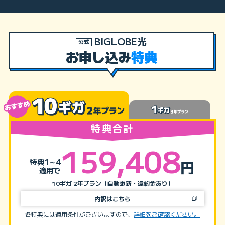
BIGLOBE光
公式
お申し込み
特典
特典合計
159,408
特典1～4
円
適用で
10ギガ 2年プラン（自動更新・違約金あり）
内訳はこちら
各特典には適用条件がございますので、
詳細をご確認ください。