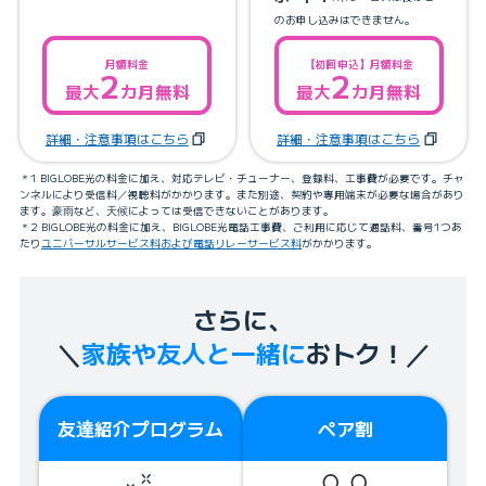
のお申し込みはできません。
月額料金
【初回申込】月額料金
2
2
最大
カ月無料
最大
カ月無料
詳細・注意事項はこちら
詳細・注意事項はこちら
＊1 BIGLOBE光の料金に加え、対応テレビ・チューナー、登録料、工事費が必要です。チャ
ンネルにより受信料／視聴料がかかります。また別途、契約や専用端末が必要な場合があり
ます。豪雨など、天候によっては受信できないことがあります。
＊2 BIGLOBE光の料金に加え、BIGLOBE光電話工事費、ご利用に応じて通話料、番号1つあ
たり
ユニバーサルサービス料および電話リレーサービス料
がかかります。
さらに、
＼
家族や友人と一緒に
おトク！／
友達紹介プログラム
ペア割