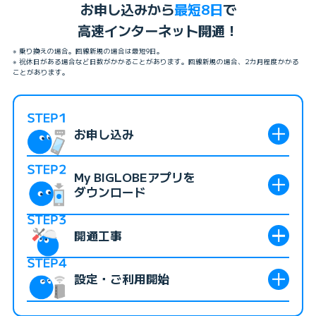
お申し込みから
最短8日
で
高速インターネット開通！
※ 乗り換えの場合。回線新規の場合は最短9日。
※ 祝休日がある場合など日数がかかることがあります。回線新規の場合、2カ月程度かかる
ことがあります。
お申し込み
My BIGLOBEアプリを
事前に準備すること
ダウンロード
【回線新規の方】工事日を決める
Webで工事希望日の選択が可能です。
開通工事
お申し込みから3日後を目安にBIGLOBEから「アプリ利用開
※混雑時期は近い日程に空きがないことがあります。工事日調整が必要な際は、お電
始のお知らせ」をSMS（ショートメッセージ）にお送りしま
話をさせていただくことがあります。
す。
設定・ご利用開始
■新規申し込みの場合
ご案内に沿ってアプリにログインしていただき、マイページ
【他社から乗り換えの方】承諾番号を取得する
で工事日をご確認ください。
開通工事を行います。NTTから委託された工事担当者が光
お申し込み前に、他社コラボ光をご利用中の方は
事業者変更
また、アプリでは利用料金やGポイントの確認、FAQやチャ