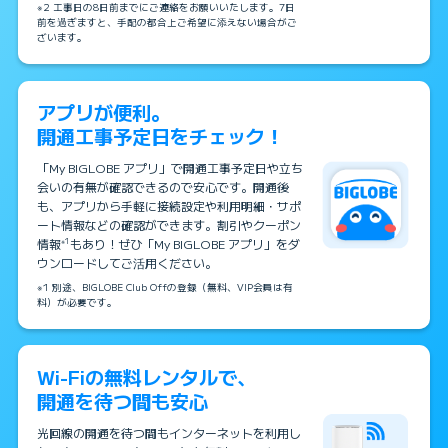
※2 工事日の8日前までにご連絡をお願いいたします。7日
前を過ぎますと、手配の都合上ご希望に添えない場合がご
ざいます。
アプリが便利。
開通工事予定日をチェック！
「My BIGLOBE アプリ」で開通工事予定日や立ち
会いの有無が確認できるので安心です。開通後
も、アプリから手軽に接続設定や利用明細・サポ
ート情報などの確認ができます。割引やクーポン
情報
もあり！ぜひ「My BIGLOBE アプリ」をダ
※1
ウンロードしてご活用ください。
※1 別途、BIGLOBE Club Offの登録（無料、VIP会員は有
料）が必要です。
Wi-Fiの無料レンタルで、
開通を待つ間も安心
光回線の開通を待つ間もインターネットを利用し