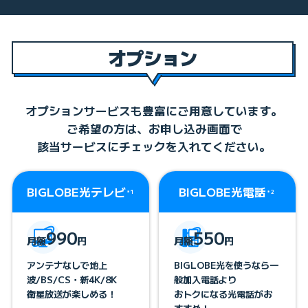
オプション
NEC Aterm
1ギガ対応
3000D4AX
オプションサービスも豊富にご用意しています。
お申し込みは
ご希望の方は、お申し込み画面で
\ 最大5台まで /
該当サービスにチェックを入れてください。
1台につき
550
円/月
BIGLOBE光テレビ
BIGLOBE光電話
＊1
＊2
1ギガ対応
IPv6
Wi-Fi 6
＊1
メッシュWi-Fi
最大2402Mbps
＊2
990
550
月額
円
月額
円
アンテナなしで地上
BIGLOBE光を使うなら一
在庫状況により機種が異なる場合があります。
波/BS/CS・新4K/8K
般加入電話より
【10ギガ対応レンタルルーター】
衛星放送が楽しめる！
おトクになる光電話がお
BIGLOBE光電話、1ギガタイプの場合は本ルーターを選択できません。メッシュ機
能非対応です。お申し込みは1台までとなります。なお解約時に返却がない場合に