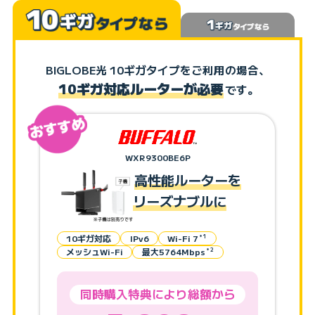
BIGLOBE光 10ギガタイプをご利用の場合、
10ギガ対応ルーターが必要
です。
WXR9300BE6P
高性能ルーターを
リーズナブルに
10ギガ対応
IPv6
Wi-Fi 7
＊1
メッシュWi-Fi
最大5764Mbps
＊2
同時購入特典により総額から