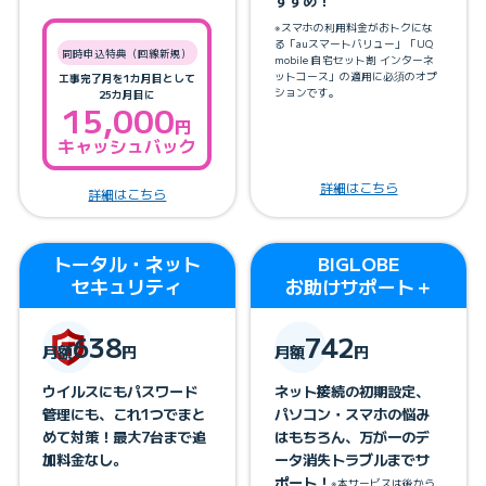
すすめ！
は5,000円（非課税）を請求させていただきます。
【1ギガ対応レンタルルーター】
※スマホの利用料金がおトクにな
BIGLOBE光電話、10ギガタイプの場合は本ルーターを選択できません。最大5台ま
る「auスマートバリュー」「UQ
同時申込特典（回線新規）
でお申し込みいただけます。解約時に返送手数料1,430円/台がかかります。なお解
mobile 自宅セット割 インターネ
約時に返却がない場合には機器に応じて未返却費用がかかります。
ットコース」の適用に必須のオプ
工事完了月を1カ月目として
ションです。
25カ月目に
※ IPv6接続対応機器をご利用で、IPoE方式のみを利用し、PPPoEを無効にしている
15,000
場合、次のサービスがご利用いただけません。「固定IPアドレスオプション／ダイ
円
ナミックDNSサービス」「一部通信型ゲームなど特定ポートを使用するサービスま
キャッシュバック
たは複数のユーザでIPアドレスを共有すると利用できないサービス」「特定のプロ
トコル（PPTP、SCTP）を利用するサービス」「外部へのサーバ公開」
＊1 接続する端末側も対応している必要があります。
詳細はこちら
詳細はこちら
＊2 表示の数値は最も速い周波数帯での理論上の最大値であり、実際の転送速度を
示すものではありません。接続する機器の仕様やネットワークの混雑状況、電波の
状態などにより速度は低下します。
トータル・ネット
BIGLOBE
セキュリティ
お助けサポート＋
638
742
月額
円
月額
円
ウイルスにもパスワード
ネット接続の初期設定、
管理にも、これ1つでまと
パソコン・スマホの悩み
めて対策！最大7台まで追
はもちろん、万が一のデ
加料金なし。
ータ消失トラブルまでサ
ポート！
※本サービスは後から