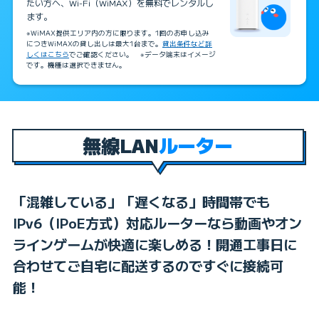
たい方へ、Wi-Fi（WiMAX）を無料でレンタルし
ます。
※WiMAX提供エリア内の方に限ります。1回のお申し込み
につきWiMAXの貸し出しは最大1台まで。
貸出条件など詳
しくはこちら
でご確認ください。 ※データ端末はイメージ
です。機種は選択できません。
無線LAN
ルーター
「混雑している」「遅くなる」時間帯でも
IPv6（IPoE方式）対応ルーターなら動画やオン
ラインゲームが快適に楽しめる！開通工事日に
合わせてご自宅に配送するのですぐに接続可
能！