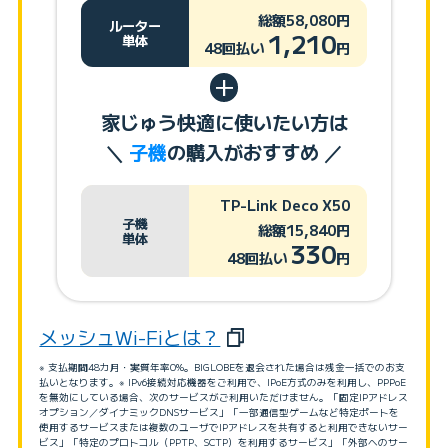
総額58,080円
ルーター
1,210
単体
48回払い
円
家じゅう快適に使いたい方は
＼
子機
の購入がおすすめ ／
TP-Link Deco X50
子機
総額15,840円
単体
330
48回払い
円
メッシュWi-Fiとは？
※ 支払期間48カ月・実質年率0%。BIGLOBEを退会された場合は残金一括でのお支
払いとなります。※ IPv6接続対応機器をご利用で、IPoE方式のみを利用し、PPPoE
を無効にしている場合、次のサービスがご利用いただけません。「固定IPアドレス
オプション／ダイナミックDNSサービス」「一部通信型ゲームなど特定ポートを
使用するサービスまたは複数のユーザでIPアドレスを共有すると利用できないサー
ビス」「特定のプロトコル（PPTP、SCTP）を利用するサービス」「外部へのサー