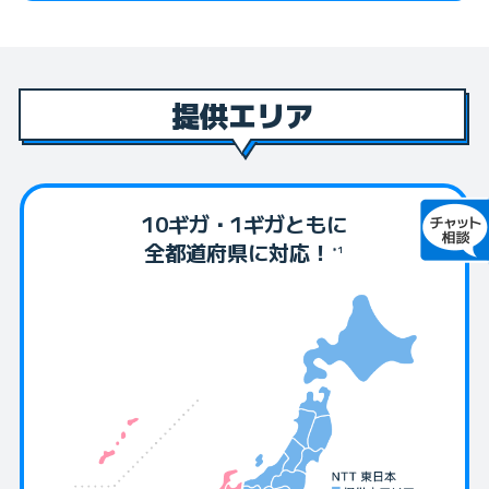
ファイバーの導入工事にうかがいます。作業には30分～2時
My BIGLOBE アプリにログインしていただき、マイページ
承諾番号
、フレッツ光をご利用中の方は
転用承諾番号
の
ットによる問い合わせへのアクセスなどができます。さら
＊1
＊2
間程度かかり、工事の時間帯はお客さまの立ち会い（ご在
で「接続設定」の項目をご確認のうえ、パソコンや通信機器
取得をお願いします。
に、うれしい割引やクーポンも
ご用意しております。
＊1
宅）が必要です。
の設定を行ってください。
＊1 ご契約中の光コラボ事業者へ「事業者変更承諾番号」をお問い合わせください。
＊1 別途、BIGLOBE Club Offの登録（無料、VIP会員は有料）が必要です。
※ 賃貸住宅にお住まいの場合、工事内容によっては事前にオーナーや管理会社の承諾
＊2 NTT東日本・NTT西日本の窓口にて「転用承諾番号」をWebまたはお電話にてお
ご利用開始！
をお客さまご自身で得ていただく必要があります。
提供エリア
問い合わせください。
高速インターネットをお楽しみください
■他社から乗り換えの場合 （転用・事業者変更）
【回線新規の方も乗り換えの方も】
BIGLOBEの回線工事日以降に、乗り換え前のプロバイダへ
・タイプを決める（1ギガまたは10ギガ）
ご連絡の上、IPv6サービスの廃止手続きを行ってください。
・オプションを確認（ルーター、光テレビ、光電話など）
10ギガ・1ギガともに
乗り換え前のプロバイダでIPv6サービスが廃⽌されると、数
全都道府県に対応！
時間から最大1日でBIGLOBE光がご利用可能になります。工
＊1
準備ができたらお申し込みへ
事費は不要です。
＊1
＊1 回線のタイプにより工事費がかかることがあります。他社1ギガからBIGLOBE光
10ギガタイプへお乗り換えの場合は、タイプ変更工事費が無料となります。土日休日
工事費、オプション工事費、追加工事費は別途かかります。