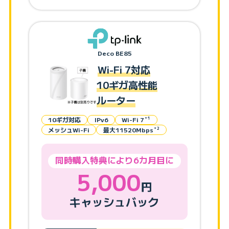
Deco BE85
Wi-Fi 7対応
10ギガ高性能
ルーター
10ギガ対応
IPv6
Wi-Fi 7
＊1
メッシュWi-Fi
最大11520Mbps
＊2
同時購入特典により6カ月目に
5,000
円
キャッシュバック