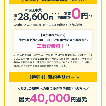
0
新規工事費
28,600
円
実質
最
＊1
負担額が
円
大
※お申し込みから6カ月以内に契約開始された方が対象
【乗り換えの方も】
他社1ギガからBIGLOBE光10ギガに乗り換えなら
工事費無料！
＊2
※土日休日工事費、オプション工事費、追加工事費は別途かかります。＊1
BIGLOBE利用料金から工事費相当を分割にて値引きいたします。分割払い
期間中に解約の場合、残金を一括にてお支払いいただきます。＊2 移転と
同時にタイプ変更される場合は対象外となります。
【特典4】解約金サポート
＼BIGLOBE光への乗り換えをご検討中の方へ／
40,000
最大
円還元