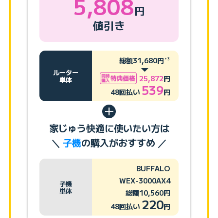
5,808
円
値引き
総額31,680円
＊3
ルーター
25,872
円
単体
539
48回払い
円
家じゅう快適に使いたい方は
＼
子機
の購入がおすすめ ／
BUFFALO
WEX-3000AX4
子機
単体
総額10,560円
220
48回払い
円