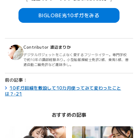
BIGLOBE光10ギガをみる
Contributor
渡辺まりか
デジタルガジェットをこよなく愛するフリーライター。専門学校
で約10年の講師経験あり。小型船舶操縦士免許2級、乗馬5級、普
通自動二輪免許など趣味多し。
前の記事：
10ギガ回線を敷設して10カ月使ってみて変わったこと
は？-21
おすすめの記事