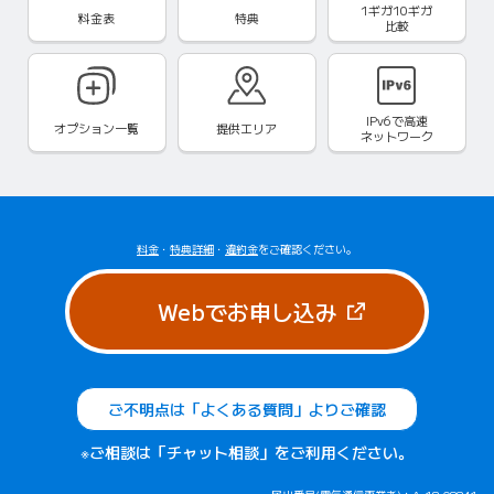
1ギガ10ギガ
料金表
特典
比較
IPv6で
高速
オプション一覧
提供エリア
ネットワーク
料金
・
特典詳細
・
違約金
をご確認ください。
（新しいタブで
Webでお申し込み
ご不明点は「よくある質問」よりご確認
※ご相談は「チャット相談」をご利用ください。