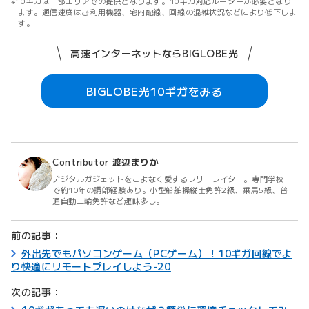
10ギガは一部エリアでの提供となります。10ギガ対応ルーターが必要となり
ます。通信速度はご利用機器、宅内配線、回線の混雑状況などにより低下しま
す。
高速インターネットならBIGLOBE光
BIGLOBE光10ギガをみる
Contributor
渡辺まりか
デジタルガジェットをこよなく愛するフリーライター。専門学校
で約10年の講師経験あり。小型船舶操縦士免許2級、乗馬5級、普
通自動二輪免許など趣味多し。
前の記事：
外出先でもパソコンゲーム（PCゲーム）！10ギガ回線でよ
り快適にリモートプレイしよう-20
次の記事：