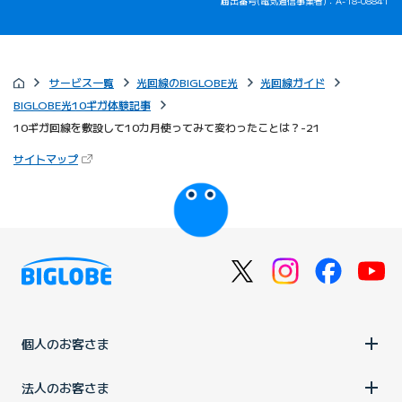
届出番号(電気通信事業者)：A-18-08841
サービス一覧
光回線のBIGLOBE光
光回線ガイド
BIGLOBE光10ギガ体験記事
10ギガ回線を敷設して10カ月使ってみて変わったことは？-21
（新しいタブで開きます）
サイトマップ
びっぷるのページ
個人のお客さま
法人のお客さま