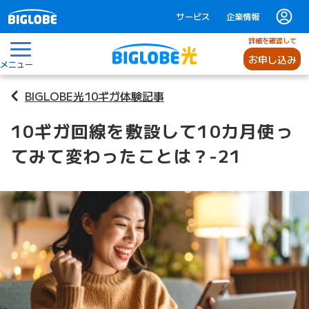
サービス
企業情報
詳細を確認して
お申し込み
メニュー
BIGLOBE光10ギガ体験記事
10ギガ回線を敷設して10カ月使っ
てみて変わったことは？-21