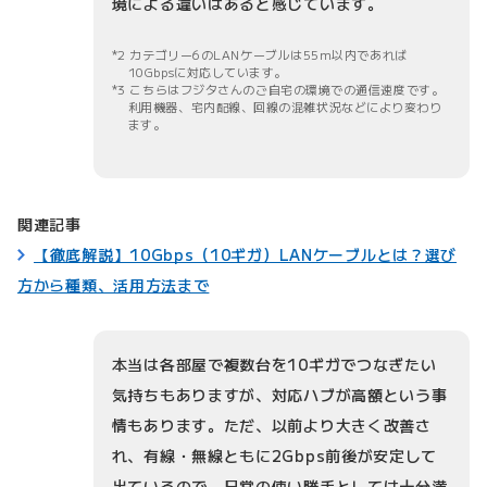
境による違いはあると感じています。
2 カテゴリー6のLANケーブルは55m以内であれば
10Gbpsに対応しています。
3 こちらはフジタさんのご自宅の環境での通信速度です。
利用機器、宅内配線、回線の混雑状況などにより変わり
ます。
関連記事
【徹底解説】10Gbps（10ギガ）LANケーブルとは？選び
方から種類、活用方法まで
本当は各部屋で複数台を10ギガでつなぎたい
気持ちもありますが、対応ハブが高額という事
情もあります。ただ、以前より大きく改善さ
れ、有線・無線ともに2Gbps前後が安定して
出ているので、日常の使い勝手としては十分満