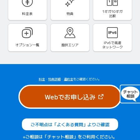
1ギガ10ギガ
料金表
特典
比較
IPv6で
高速
オプション一覧
提供エリア
ネットワーク
料金
・
特典詳細
・
違約金
をご確認ください。
（新しいタブで
Webでお申し込み
ご不明点は「よくある質問」よりご確認
※ご相談は「チャット相談」をご利用ください。