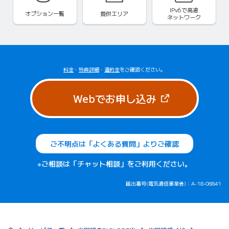
IPv6で
高速
オプション一覧
提供エリア
ネットワーク
料金
・
特典詳細
・
違約金
をご確認ください。
（新しいタブで
Webでお申し込み
ご不明点は「よくある質問」よりご確認
※ご相談は「チャット相談」をご利用ください。
届出番号(電気通信事業者)：A-18-08841