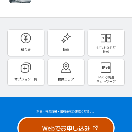
1ギガ10ギガ
料金表
特典
比較
IPv6で
高速
オプション一覧
提供エリア
ネットワーク
料金
・
特典詳細
・
違約金
をご確認ください。
（新しいタブで
Webでお申し込み