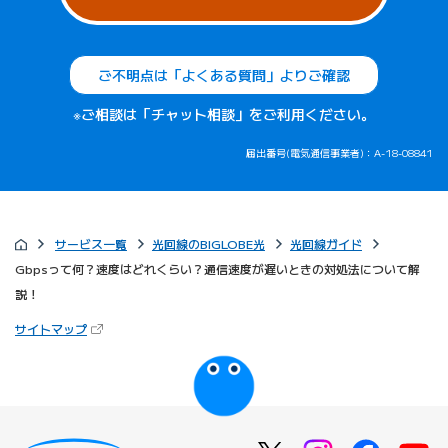
ご不明点は「よくある質問」よりご確認
※ご相談は「チャット相談」をご利用ください。
届出番号(電気通信事業者)：A-18-08841
サービス一覧
光回線のBIGLOBE光
光回線ガイド
Gbpsって何？速度はどれくらい？通信速度が遅いときの対処法について解
説！
（新しいタブで開きます）
サイトマップ
びっぷるのページ