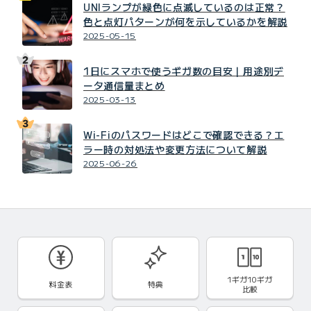
UNIランプが緑色に点滅しているのは正常？
色と点灯パターンが何を示しているかを解説
2025-05-15
1日にスマホで使うギガ数の目安｜用途別デ
ータ通信量まとめ
2025-03-13
Wi-Fiのパスワードはどこで確認できる？エ
ラー時の対処法や変更方法について解説
2025-06-26
1ギガ10ギガ
料金表
特典
比較