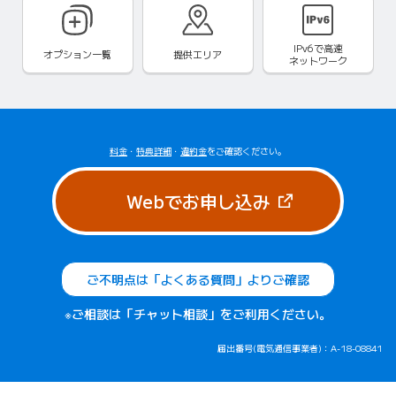
IPv6で
高速
オプション一覧
提供エリア
ネットワーク
料金
・
特典詳細
・
違約金
をご確認ください。
（新しいタブで
Webでお申し込み
ご不明点は「よくある質問」よりご確認
※ご相談は「チャット相談」をご利用ください。
届出番号(電気通信事業者)：A-18-08841