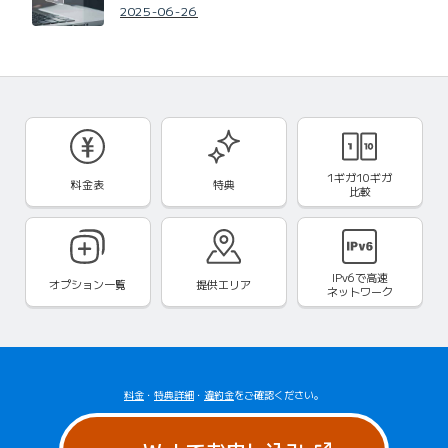
2025-06-26
1ギガ10ギガ
料金表
特典
比較
IPv6で
高速
オプション一覧
提供エリア
ネットワーク
料金
・
特典詳細
・
違約金
をご確認ください。