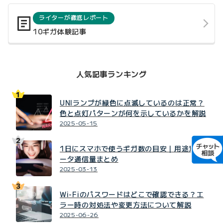
ライターが徹底レポート
10ギガ体験記事
人気記事ランキング
UNIランプが緑色に点滅しているのは正常？
色と点灯パターンが何を示しているかを解説
2025-05-15
1日にスマホで使うギガ数の目安｜用途別デ
ータ通信量まとめ
2025-03-13
Wi-Fiのパスワードはどこで確認できる？エ
ラー時の対処法や変更方法について解説
2025-06-26