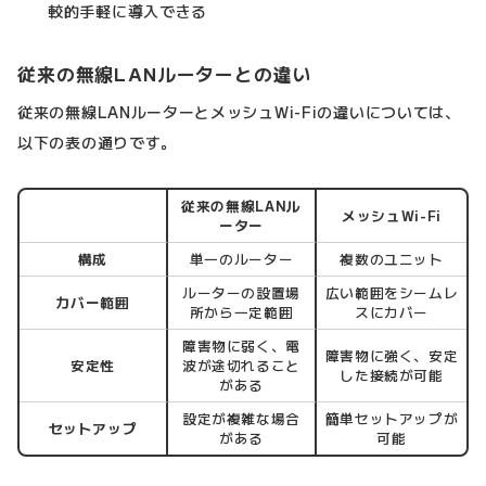
較的手軽に導入できる
従来の無線LANルーターとの違い
従来の無線LANルーターとメッシュWi-Fiの違いについては、
以下の表の通りです。
従来の無線LANル
メッシュWi-Fi
ーター
構成
単一のルーター
複数のユニット
ルーターの設置場
広い範囲をシームレ
カバー範囲
所から一定範囲
スにカバー
障害物に弱く、電
障害物に強く、安定
安定性
波が途切れること
した接続が可能
がある
設定が複雑な場合
簡単セットアップが
セットアップ
がある
可能