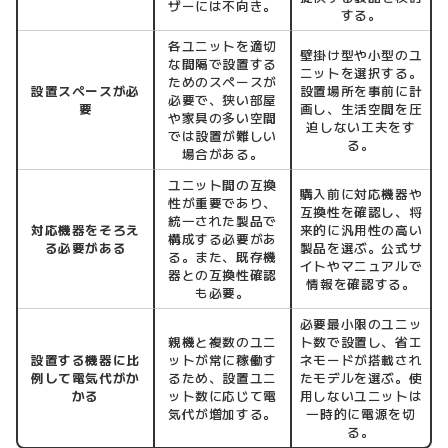
ザーには不向き。
する。
各ユニットを適切
壁掛け型や小型のユ
な間隔で設置する
ニットを選択する。
ためのスペースが
設置スペースが必
設置場所を事前に計
必要で、狭い部屋
要
画し、生活空間を圧
や家具の多い空間
迫しない工夫をす
では設置が難しい
る。
場合がある。
ユニット間の互換
購入前に対応機器や
性が重要であり、
互換性を確認し、将
統一された製品で
対応機器をそろえ
来的に汎用性の高い
構成する必要があ
る必要がある
製品を選ぶ。公式サ
る。また、既存機
イトやマニュアルで
器との互換性確認
情報を確認する。
も必要。
必要最小限のユニッ
親機と複数のユニ
ト数で設置し、省エ
設置する機器に比
ットが常に稼働す
ネモードが搭載され
例して電気代がか
るため、設置ユニ
たモデルを選ぶ。使
かる
ット数に応じて電
用しないユニットは
気代が増加する。
一時的に電源を切
る。