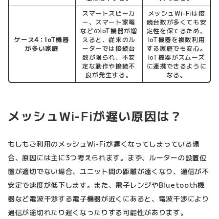
スマートスピーカ
メッシュWi-Fiは接
ー、スマート家電
続台数が多くても安
などのIoT機器が増
定性を保てるため、
ケース4：IoT機器
えると、従来のル
IoT機器を複数利用
が多い家庭
ーターでは接続台
する家庭でも安心。
数が限られ、不安
IoT機器がスムーズ
定な動作や接続不
に連携できるように
良が発生する。
なる。
メッシュWi-Fiが遅い原因は？
もしもご利用のメッシュWi-Fiが遅くなってしまっている場
合、原因には主に3つ考えられます。まず、ルーターの設置位
置が適切でない場合、ユニット間の距離が遠くなり、通信が不
安定で速度が低下します。また、電子レンジやBluetooth機
器など電波干渉する電子機器が近くにあると、電波干渉により
通信が途切れたり遅くなったりする可能性があります。