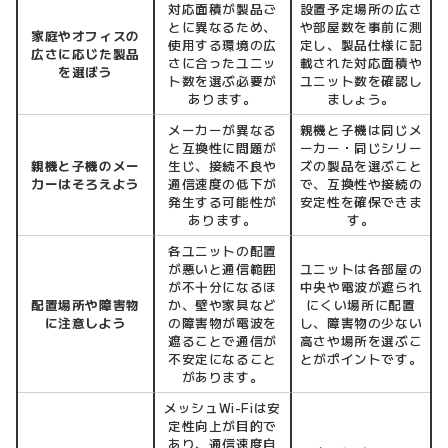
対応面積が製品ご
設置予定場所の広さ
とに異なるため、
や部屋数を事前に測
家庭やオフィスの
使用する環境の広
定し、製品仕様に記
広さに応じた製品
さに合ったユニッ
載された対応面積や
を選ぼう
ト数を選ぶ必要が
ユニット数を確認し
あります。
ましょう。
メーカーが異なる
親機と子機は同じメ
と互換性に問題が
ーカー・同じシリー
親機と子機のメー
生じ、接続不良や
ズの製品を選ぶこと
カーはそろえよう
通信速度の低下が
で、互換性や接続の
発生する可能性が
安定性を確保できま
あります。
す。
各ユニットの配置
が悪いと通信範囲
ユニットは各部屋の
が不十分になるほ
中央や電波が遮られ
配置場所や障害物
か、壁や家具など
にくい場所に配置
に注意しよう
の障害物が電波を
し、障害物の少ない
遮ることで通信が
高さや場所を選ぶこ
不安定になること
とがポイントです。
があります。
メッシュWi-Fiは安
定性向上が目的で
あり、通信速度自