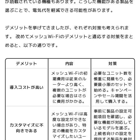
が搭載されている機種もあります。こうした機能がある製品を
選ぶことで、電気代を軽減できる可能性があります。
デメリットを挙げてきましたが、それぞれ対策も考えられま
す。 改めてメッシュWi-Fiのデメリットと適応する対策をまと
めると、以下の通りです。
デメリット
内容
対策
メッシュWi-Fiの初
必要なユニット数を
期費用は従来のル
慎重に見積もり、必
ーターより高く、
要最小限のセットで
導入コストが高い
複数のユニットが
始める。キャンペー
必要な場合はさら
ンやセール期間を活
に費用がかかる。
用して購入する。
事前に製品の設定可
メッシュWi-Fiは高
能項目を確認し、必
度な設定ができな
要な機能が対応して
カスタマイズに不
い場合があり、特
いるモデルを選ぶ。
向きである
定の機能をカスタ
上級者向けの設定を
マイズしたいユー
提供する製品を検討