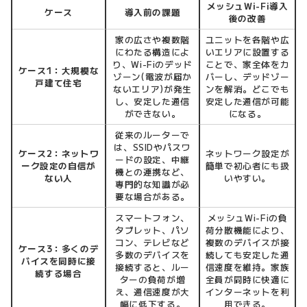
メッシュWi-Fi導入
ケース
導入前の課題
後の改善
家の広さや複数階
ユニットを各階や広
にわたる構造によ
いエリアに設置する
り、Wi-Fiのデッド
ことで、家全体をカ
ケース1：大規模な
ゾーン(電波が届か
バーし、デッドゾー
戸建て住宅
ないエリア)が発生
ンを解消。どこでも
し、安定した通信
安定した通信が可能
ができない。
になる。
従来のルーターで
は、SSIDやパスワ
ケース2：ネットワ
ネットワーク設定が
ードの設定、中継
ーク設定の自信が
簡単で初心者にも扱
機との連携など、
ない人
いやすい。
専門的な知識が必
要な場合がある。
スマートフォン、
メッシュWi-Fiの負
タブレット、パソ
荷分散機能により、
コン、テレビなど
複数のデバイスが接
ケース3：多くのデ
多数のデバイスを
続しても安定した通
バイスを同時に接
接続すると、ルー
信速度を維持。家族
続する場合
ターの負荷が増
全員が同時に快適に
え、通信速度が大
インターネットを利
幅に低下する。
用できる。