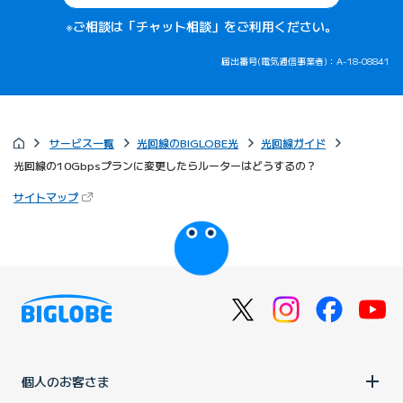
※ご相談は「チャット相談」をご利用ください。
届出番号(電気通信事業者)：A-18-08841
サービス一覧
光回線のBIGLOBE光
光回線ガイド
光回線の10Gbpsプランに変更したらルーターはどうするの？
（新しいタブで開きます）
サイトマップ
びっぷるのページ
個人のお客さま