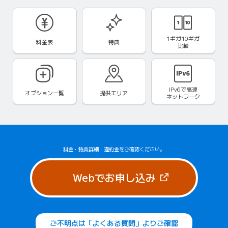
1ギガ10ギガ
料金表
特典
比較
IPv6で
高速
オプション一覧
提供エリア
ネットワーク
料金
・
特典詳細
・
違約金
をご確認ください。
（新しいタブで
Webでお申し込み
ご不明点は「よくある質問」よりご確認