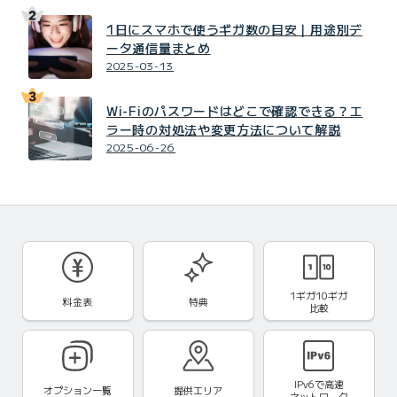
1日にスマホで使うギガ数の目安｜用途別デ
ータ通信量まとめ
2025-03-13
Wi-Fiのパスワードはどこで確認できる？エ
ラー時の対処法や変更方法について解説
2025-06-26
1ギガ10ギガ
料金表
特典
比較
IPv6で
高速
オプション一覧
提供エリア
ネットワーク