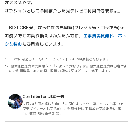
オススメです。
オプションとして今回紹介した光テレビも利用できますよ。
「BIGLOBE光」なら他社の光回線(フレッツ光・コラボ光)を
お使いでもお乗り換えはかんたんです。
工事費実質無料、おト
クな特典
もご用意しています。
IPv6に対応していないサービス/サイトはIPv4接続となります。
最大通信速度は光回線タイプによって異なります。最大通信速度はお客さま
のご利用機器、宅内配線、回線の混雑状況などにより低下します。
Contributor
堀本一徳
世界24カ国を旅した自由人。現在はライター兼カメラマン兼ウェ
ブデザイナーとして活動中。得意分野はIT(情報系学科出身)、旅
行、教育(教員免許あり)。