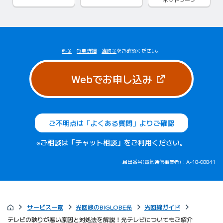
料金
・
特典詳細
・
違約金
をご確認ください。
（新しいタブで
Webでお申し込み
ご不明点は「よくある質問」よりご確認
※ご相談は「チャット相談」をご利用ください。
届出番号(電気通信事業者)：A-18-08841
サービス一覧
光回線のBIGLOBE光
光回線ガイド
テレビの映りが悪い原因と対処法を解説！光テレビについてもご紹介